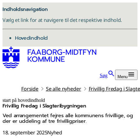
Indholdsnavigation
Vælg et link for at navigere til det respektive indhold.
gå til
Hovedindhold
Søg
Menu
Forside
Se alle nyheder
Frivillig Fredag i Slag
start på hovedindhold
Frivillig Fredag i Slagteribygningen
senest opdateret 4. november 2025
Ved arrangementet fejres alle kommunens frivillige, og
der er uddeling af tre frivilligpriser.
18. september 2025
Nyhed