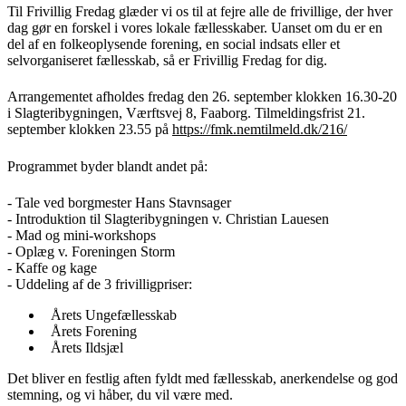
Til Frivillig Fredag glæder vi os til at fejre alle de frivillige, der hver
dag gør en forskel i vores lokale fællesskaber. Uanset om du er en
del af en folkeoplysende forening, en social indsats eller et
selvorganiseret fællesskab, så er Frivillig Fredag for dig.
Arrangementet afholdes fredag den 26. september klokken 16.30-20
i Slagteribygningen, Værftsvej 8, Faaborg. Tilmeldingsfrist 21.
september klokken 23.55 på
https://fmk.nemtilmeld.dk/216/
Programmet byder blandt andet på:
- Tale ved borgmester Hans Stavnsager
- Introduktion til Slagteribygningen v. Christian Lauesen
- Mad og mini-workshops
- Oplæg v. Foreningen Storm
- Kaffe og kage
- Uddeling af de 3 frivilligpriser:
Årets Ungefællesskab
Årets Forening
Årets Ildsjæl
Det bliver en festlig aften fyldt med fællesskab, anerkendelse og god
stemning, og vi håber, du vil være med.