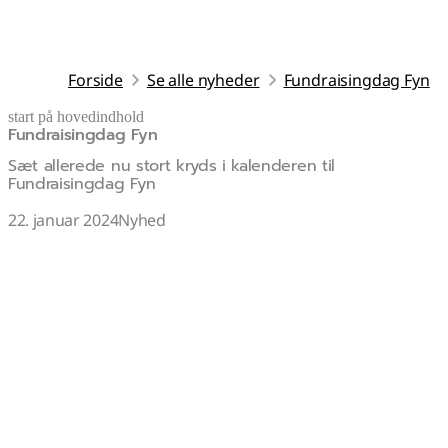
Forside
Se alle nyheder
Fundraisingdag Fyn
start på hovedindhold
Fundraisingdag Fyn
senest opdateret 10. november 2025
Sæt allerede nu stort kryds i kalenderen til
Fundraisingdag Fyn
22. januar 2024
Nyhed