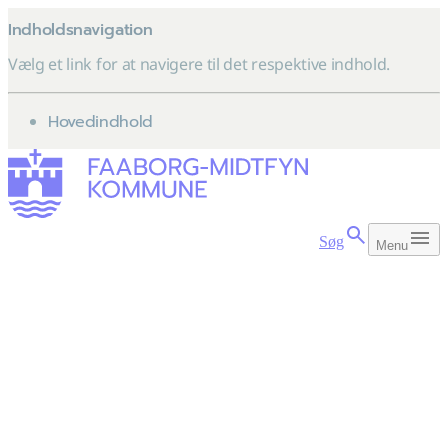
Indholdsnavigation
Vælg et link for at navigere til det respektive indhold.
gå til
Hovedindhold
Søg
Menu