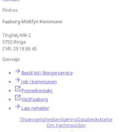
Find os
Faaborg-Midtfyn Kommune
Tinghøj Allé 2
5750 Ringe
CVR. 29 18 86 45
Genveje
Bestil tid i Borgerservice
Job i kommunen
Pressekontakt
VisitFaaborg
Læs nyheder
Tilgængelighedserklæring
Databeskyttelse
Om hjemmesiden