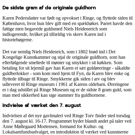
De sidste gram af de originale guldhorn
Karen Pedersdatter var født og opvokset i Ringe, og flyttede siden til
København, hvor hun blev gift med en spækhøker. Parret havde den
fattige men begavede guldsmed Niels Heidenreich som
indlogerende, hvilket på tilfældig vis skrev Karen ind i
historiebøgerne.
Det var nemlig Niels Heidenrich, som i 1802 brød ind i Det
Kongelige Kunstkammer og stjal de originale guldhorn, som han
efterfølgende smeltede til mønter og smykker i sit køkken. Som
betaling for sit lejemål gav han Karen et sæt guldøreringe - såkaldte
guldberlokker - som kom med hjem til Fyn, da Karen blev enke og
flyttede tilbage til Ringe. Smykkerne gik siden i arv og blev
udleveret til Ringe museum i 1961 af Karens oldebarn. Øreringene
er i dag udstillet på Ringe Museum og er de sidste 8 gram guld, som
man med sikkerhed kan sige stammer fra guldhornene.
Indvielse af værket den 7. august
Indvielsen af det nye gavlmaleri ved Ringe Torv finder sted torsdag
den 7. august kl. 16-17. Programmet byder blandt andet på taler ved
Anne Møllegaard Mortensen, formand for Kultur- og
Lokalsamfundsudvalget, en introduktion til værket ved kunstnerne