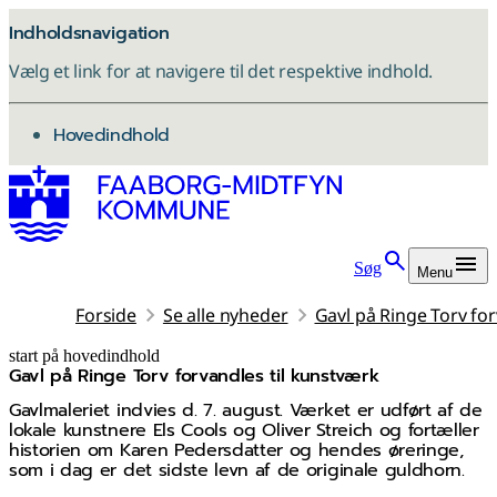
Indholdsnavigation
Vælg et link for at navigere til det respektive indhold.
gå til
Hovedindhold
Søg
Menu
Forside
Se alle nyheder
Gavl på Ringe Torv for
start på hovedindhold
Gavl på Ringe Torv forvandles til kunstværk
senest opdateret 3. november 2025
Gavlmaleriet indvies d. 7. august. Værket er udført af de
lokale kunstnere Els Cools og Oliver Streich og fortæller
historien om Karen Pedersdatter og hendes øreringe,
som i dag er det sidste levn af de originale guldhorn.