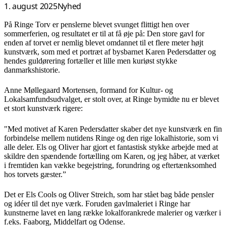
1. august 2025
Nyhed
På Ringe Torv er penslerne blevet svunget flittigt hen over
sommerferien, og resultatet er til at få øje på: Den store gavl for
enden af torvet er nemlig blevet omdannet til et flere meter højt
kunstværk, som med et portræt af bysbarnet Karen Pedersdatter og
hendes guldørering fortæller et lille men kuriøst stykke
danmarkshistorie.
Anne Møllegaard Mortensen, formand for Kultur- og
Lokalsamfundsudvalget, er stolt over, at Ringe bymidte nu er blevet
et stort kunstværk rigere:
"Med motivet af Karen Pedersdatter skaber det nye kunstværk en fin
forbindelse mellem nutidens Ringe og den rige lokalhistorie, som vi
alle deler. Els og Oliver har gjort et fantastisk stykke arbejde med at
skildre den spændende fortælling om Karen, og jeg håber, at værket
i fremtiden kan vække begejstring, forundring og eftertænksomhed
hos torvets gæster.”
Det er Els Cools og Oliver Streich, som har stået bag både pensler
og idéer til det nye værk. Foruden gavlmaleriet i Ringe har
kunstnerne lavet en lang række lokalforankrede malerier og værker i
f.eks. Faaborg, Middelfart og Odense.