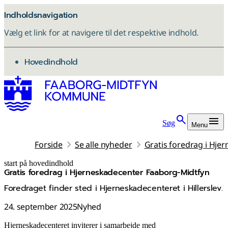
Indholdsnavigation
Vælg et link for at navigere til det respektive indhold.
gå til
Hovedindhold
Søg
Menu
Forside
Se alle nyheder
Gratis foredrag i Hje
start på hovedindhold
Gratis foredrag i Hjerneskadecenter Faaborg-Midtfyn
senest opdateret 4. november 2025
Foredraget finder sted i Hjerneskadecenteret i Hillerslev.
24. september 2025
Nyhed
Hjerneskadecenteret inviterer i samarbejde med