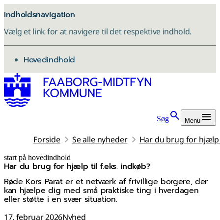
Indholdsnavigation
Vælg et link for at navigere til det respektive indhold.
gå til
Hovedindhold
Søg
Menu
Forside
Se alle nyheder
Har du brug for hjælp t
start på hovedindhold
Har du brug for hjælp til f.eks. indkøb?
senest opdateret 17. februar 2026
Røde Kors Parat er et netværk af frivillige borgere, der
kan hjælpe dig med små praktiske ting i hverdagen
eller støtte i en svær situation.
17. februar 2026
Nyhed