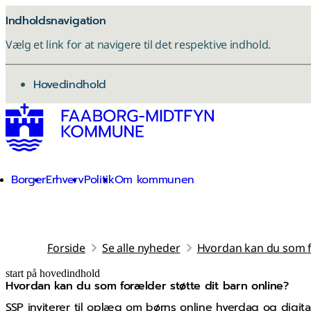
Indholdsnavigation
Vælg et link for at navigere til det respektive indhold.
gå til
Hovedindhold
Borger
Erhverv
Politik
Om kommunen
Forside
Se alle nyheder
Hvordan kan du som fo
start på hovedindhold
Hvordan kan du som forælder støtte dit barn online?
senest opdateret 5. november 2025
SSP inviterer til oplæg om børns online hverdag og digitale