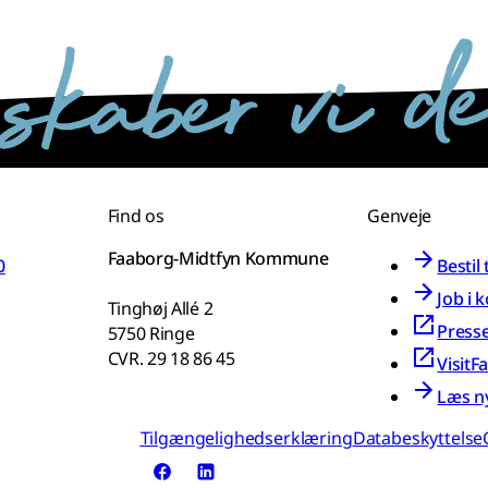
Find os
Genveje
Faaborg-Midtfyn Kommune
0
Bestil
Job i
Tinghøj Allé 2
Press
5750 Ringe
CVR. 29 18 86 45
VisitF
Læs n
Tilgængelighedserklæring
Databeskyttelse