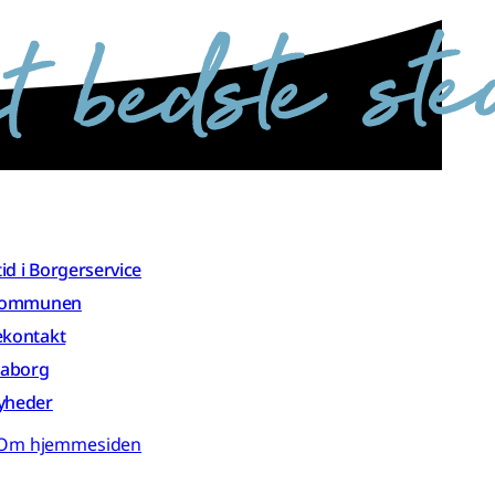
 tid i Borgerservice
 kommunen
ekontakt
aaborg
yheder
Om hjemmesiden