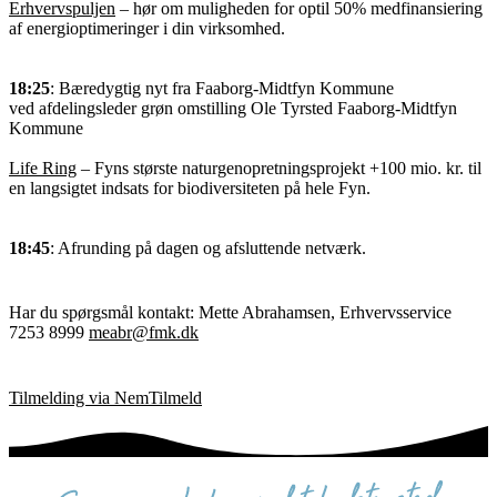
Erhvervspuljen
– hør om muligheden for optil 50% medfinansiering
af energioptimeringer i din virksomhed.
18:25
: Bæredygtig nyt fra Faaborg-Midtfyn Kommune
ved afdelingsleder grøn omstilling Ole Tyrsted Faaborg-Midtfyn
Kommune
Life Ring
– Fyns største naturgenopretningsprojekt +100 mio. kr. til
en langsigtet indsats for biodiversiteten på hele Fyn.
18:45
: Afrunding på dagen og afsluttende netværk.
Har du spørgsmål kontakt: Mette Abrahamsen, Erhvervsservice
7253 8999
meabr@fmk.dk
Tilmelding via NemTilmeld
sammen skaber vi det bedste sted