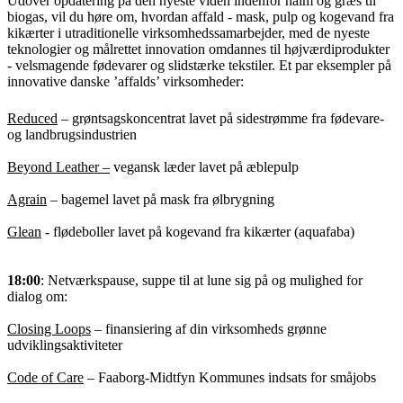
Udover opdatering på den nyeste viden indenfor halm og græs til
biogas, vil du høre om, hvordan affald - mask, pulp og kogevand fra
kikærter i utraditionelle virksomhedssamarbejder, med de nyeste
teknologier og målrettet innovation omdannes til højværdiprodukter
- velsmagende fødevarer og slidstærke tekstiler. Et par eksempler på
innovative danske ’affalds’ virksomheder:
Reduced
– grøntsagskoncentrat lavet på sidestrømme fra fødevare-
og landbrugsindustrien
Beyond Leather –
vegansk læder lavet på æblepulp
Agrain
– bagemel lavet på mask fra ølbrygning
Glean
- flødeboller lavet på kogevand fra kikærter (aquafaba)
18:00
: Netværkspause, suppe til at lune sig på og mulighed for
dialog om:
Closing Loops
– finansiering af din virksomheds grønne
udviklingsaktiviteter
Code of Care
– Faaborg-Midtfyn Kommunes indsats for småjobs