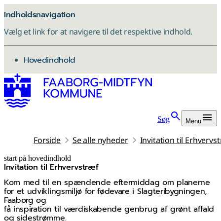
Indholdsnavigation
Vælg et link for at navigere til det respektive indhold.
gå til
Hovedindhold
Søg
Menu
Forside
Se alle nyheder
Invitation til Erhvervs
start på hovedindhold
Invitation til Erhvervstræf
senest opdateret 11. november 2025
Kom med til en spændende eftermiddag om planerne
for et udviklingsmiljø for fødevare i Slagteribygningen,
Faaborg og
få inspiration til værdiskabende genbrug af grønt affald
og sidestrømme.