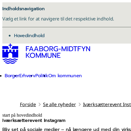
Indholdsnavigation
Vælg et link for at navigere til det respektive indhold.
gå til
Hovedindhold
Borger
Erhverv
Politik
Om kommunen
Forside
Se alle nyheder
Iværksætterevent Ins
start på hovedindhold
Iværksætterevent Instagram
senest opdateret 30. oktober 2025
Bliv set på sociale medier – nå længere ud med din virks