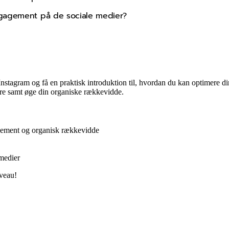
ngagement på de sociale medier?
nstagram og få en praktisk introduktion til, hvordan du kan optimere din 
ere samt øge din organiske rækkevidde.
agement og organisk rækkevidde
 medier
iveau!