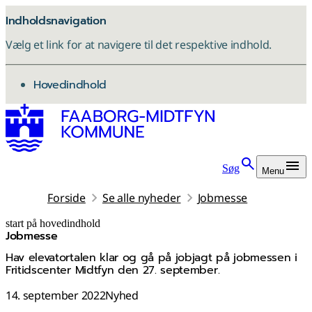
Indholdsnavigation
Vælg et link for at navigere til det respektive indhold.
gå til
Hovedindhold
Søg
Menu
Forside
Se alle nyheder
Jobmesse
start på hovedindhold
Jobmesse
senest opdateret 18. november 2025
Hav elevatortalen klar og gå på jobjagt på jobmessen i
Fritidscenter Midtfyn den 27. september.
14. september 2022
Nyhed