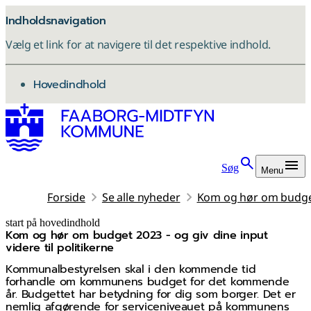
Indholdsnavigation
Vælg et link for at navigere til det respektive indhold.
gå til
Hovedindhold
Søg
Menu
Forside
Se alle nyheder
Kom og hør om budget 2
start på hovedindhold
Kom og hør om budget 2023 - og giv dine input
senest opdateret 18. november 2025
videre til politikerne
Kommunalbestyrelsen skal i den kommende tid
forhandle om kommunens budget for det kommende
år. Budgettet har betydning for dig som borger. Det er
nemlig afgørende for serviceniveauet på kommunens