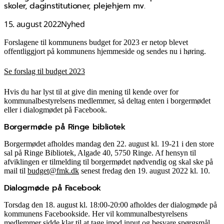
skoler, daginstitutioner, plejehjem mv.
15. august 2022
Nyhed
Forslagene til kommunens budget for 2023 er netop blevet
offentliggjort på kommunens hjemmeside og sendes nu i høring.
Se forslag til budget 2023
Hvis du har lyst til at give din mening til kende over for
kommunalbestyrelsens medlemmer, så deltag enten i borgermødet
eller i dialogmødet på Facebook.
Borgermøde på Ringe bibliotek
Borgermødet afholdes mandag den 22. august kl. 19-21 i den store
sal på Ringe Bibliotek, Algade 40, 5750 Ringe. Af hensyn til
afviklingen er tilmelding til borgermødet nødvendig og skal ske på
mail til
budget@fmk.dk
senest fredag den 19. august 2022 kl. 10.
Dialogmøde på Facebook
Torsdag den 18. august kl. 18:00-20:00 afholdes der dialogmøde på
kommunens Facebookside. Her
vil kommunalbestyrelsens
medlemmer sidde klar til at tage imod input og besvare spørgsmål.