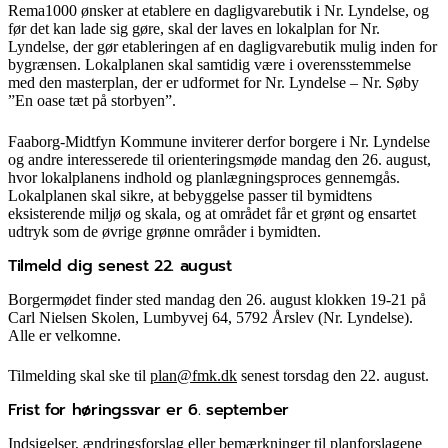
Rema1000 ønsker at etablere en dagligvarebutik i Nr. Lyndelse, og
før det kan lade sig gøre, skal der laves en lokalplan for Nr.
Lyndelse, der gør etableringen af en dagligvarebutik mulig inden for
bygrænsen. Lokalplanen skal samtidig være i overensstemmelse
med den masterplan, der er udformet for Nr. Lyndelse – Nr. Søby
”En oase tæt på storbyen”.
Faaborg-Midtfyn Kommune inviterer derfor borgere i Nr. Lyndelse
og andre interesserede til orienteringsmøde mandag den 26. august,
hvor lokalplanens indhold og planlægningsproces gennemgås.
Lokalplanen skal sikre, at bebyggelse passer til bymidtens
eksisterende miljø og skala, og at området får et grønt og ensartet
udtryk som de øvrige grønne områder i bymidten.
Tilmeld dig senest 22. august
Borgermødet finder sted mandag den 26. august klokken 19-21 på
Carl Nielsen Skolen, Lumbyvej 64, 5792 Årslev (Nr. Lyndelse).
Alle er velkomne.
Tilmelding skal ske til
plan@fmk.dk
senest torsdag den 22. august.
Frist for høringssvar er 6. september
Indsigelser, ændringsforslag eller bemærkninger til planforslagene