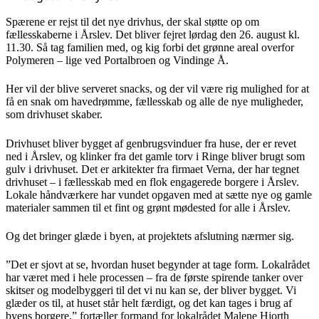
Spærene er rejst til det nye drivhus, der skal støtte op om
fællesskaberne i Årslev. Det bliver fejret lørdag den 26. august kl.
11.30. Så tag familien med, og kig forbi det grønne areal overfor
Polymeren – lige ved Portalbroen og Vindinge Å.
Her vil der blive serveret snacks, og der vil være rig mulighed for at
få en snak om havedrømme, fællesskab og alle de nye muligheder,
som drivhuset skaber.
Drivhuset bliver bygget af genbrugsvinduer fra huse, der er revet
ned i Årslev, og klinker fra det gamle torv i Ringe bliver brugt som
gulv i drivhuset. Det er arkitekter fra firmaet Verna, der har tegnet
drivhuset – i fællesskab med en flok engagerede borgere i Årslev.
Lokale håndværkere har vundet opgaven med at sætte nye og gamle
materialer sammen til et fint og grønt mødested for alle i Årslev.
Og det bringer glæde i byen, at projektets afslutning nærmer sig.
”Det er sjovt at se, hvordan huset begynder at tage form. Lokalrådet
har været med i hele processen – fra de første spirende tanker over
skitser og modelbyggeri til det vi nu kan se, der bliver bygget. Vi
glæder os til, at huset står helt færdigt, og det kan tages i brug af
byens borgere,” fortæller formand for lokalrådet Malene Hjorth