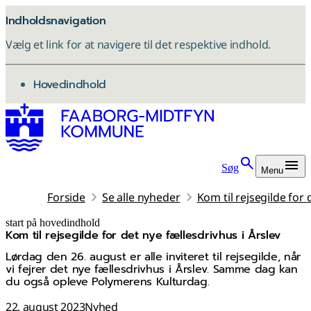
Indholdsnavigation
Vælg et link for at navigere til det respektive indhold.
gå til
Hovedindhold
Søg
Menu
Forside
Se alle nyheder
Kom til rejsegilde for 
start på hovedindhold
Kom til rejsegilde for det nye fællesdrivhus i Årslev
senest opdateret 17. november 2025
Lørdag den 26. august er alle inviteret til rejsegilde, når
vi fejrer det nye fællesdrivhus i Årslev. Samme dag kan
du også opleve Polymerens Kulturdag.
22. august 2023
Nyhed