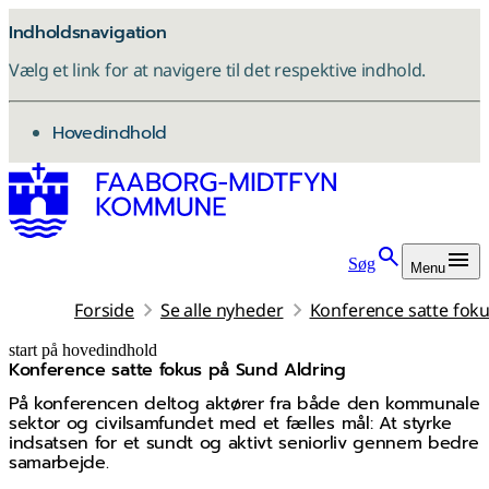
Indholdsnavigation
Vælg et link for at navigere til det respektive indhold.
gå til
Hovedindhold
Søg
Menu
Forside
Se alle nyheder
Konference satte foku
start på hovedindhold
Konference satte fokus på Sund Aldring
senest opdateret 23. april 2026
På konferencen deltog aktører fra både den kommunale
sektor og civilsamfundet med et fælles mål: At styrke
indsatsen for et sundt og aktivt seniorliv gennem bedre
samarbejde.