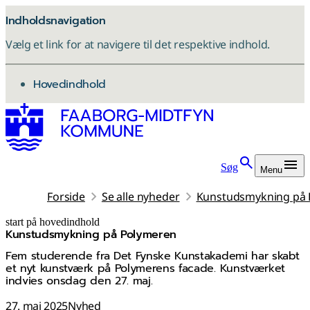
Indholdsnavigation
Vælg et link for at navigere til det respektive indhold.
gå til
Hovedindhold
Søg
Menu
Forside
Se alle nyheder
Kunstudsmykning på
start på hovedindhold
Kunstudsmykning på Polymeren
senest opdateret 3. februar 2026
Fem studerende fra Det Fynske Kunstakademi har skabt
et nyt kunstværk på Polymerens facade. Kunstværket
indvies onsdag den 27. maj.
27. maj 2025
Nyhed