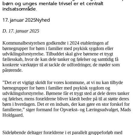
børn og unges mentale trivsel er et centralt
indsatsområde.
17. januar 2025
Nyhed
D. 17. januar 2025
Kommunalbestyrelsen godkendte i 2024 etableringen af
børnegrupper for børn i familier med psykisk sygdom eller
udviklingsforstyrrelse. Tilbuddet skal give børnene et trygt
fællesskab, hvor de kan dele tanker og følelser og samtidig få
konkrete værktøjer til at tackle de udfordringer, de møder som
pårørende.
”Det er et vigtigt skridt for vores kommune, at vi nu kan tilbyde
børnegrupper for børn i familier med psykisk sygdom og
udviklingsforstyrrelse. Børnene får et trygt sted at dele deres tanker
og følelser, mens forældrene bliver klædt bedre på til at støtte deres
børn i hverdagen. Det er en indsats, der kan gøre en stor forskel for
familierne,” siger formand for Opvækst- og Læringsudvalget, Mads
Holdgaard.
Sideløbende deltager forældrene i et parallelt gruppeforløb med