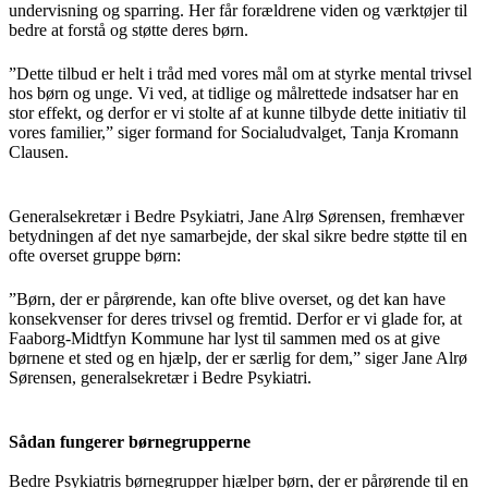
undervisning og sparring. Her får forældrene viden og værktøjer til
bedre at forstå og støtte deres børn.
”Dette tilbud er helt i tråd med vores mål om at styrke mental trivsel
hos børn og unge. Vi ved, at tidlige og målrettede indsatser har en
stor effekt, og derfor er vi stolte af at kunne tilbyde dette initiativ til
vores familier,” siger formand for Socialudvalget, Tanja Kromann
Clausen.
Generalsekretær i Bedre Psykiatri, Jane Alrø Sørensen, fremhæver
betydningen af det nye samarbejde, der skal sikre bedre støtte til en
ofte overset gruppe børn:
”Børn, der er pårørende, kan ofte blive overset, og det kan have
konsekvenser for deres trivsel og fremtid. Derfor er vi glade for, at
Faaborg-Midtfyn Kommune har lyst til sammen med os at give
børnene et sted og en hjælp, der er særlig for dem,” siger Jane Alrø
Sørensen, generalsekretær i Bedre Psykiatri.
Sådan fungerer børnegrupperne
Bedre Psykiatris børnegrupper hjælper børn, der er pårørende til en