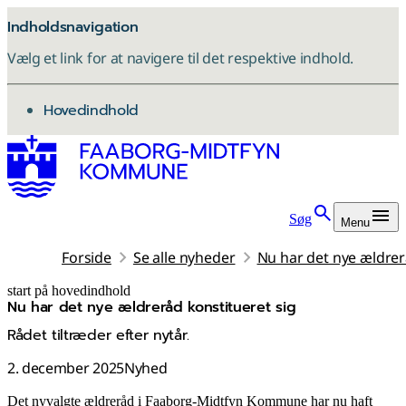
Indholdsnavigation
Vælg et link for at navigere til det respektive indhold.
gå til
Hovedindhold
Søg
Menu
Forside
Se alle nyheder
Nu har det nye ældrer
start på hovedindhold
Nu har det nye ældreråd konstitueret sig
senest opdateret 8. januar 2026
Rådet tiltræder efter nytår.
2. december 2025
Nyhed
Det nyvalgte ældreråd i Faaborg-Midtfyn Kommune har nu haft