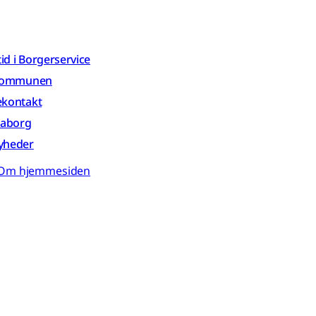
 tid i Borgerservice
 kommunen
ekontakt
aaborg
yheder
Om hjemmesiden