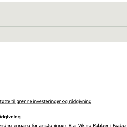
tøtte til grønne investeringer og rådgivning
rådgivning
ndnu engang for ansøgninger. Bl.a. Viking Rubber i Faabor