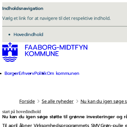
Indholdsnavigation
Vælg et link for at navigere til det respektive indhold.
gå til
Hovedindhold
Borger
Erhverv
Politik
Om kommunen
Forside
Se alle nyheder
Nu kan du igen søge s
start på hovedindhold
Nu kan du igen søge støtte til grønne investeringer og 
senest opdateret 12. november 2025
Til april åbner Virksomhedsprogrammets SMV:Grøn-pulje e