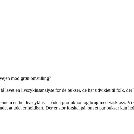
 vejen mod grøn omstilling?
vet en livscyklusanalyse for de bukser, de har udviklet til folk, der be
igennem en hel livscyklus – både i produktion og brug med vask osv. Vi ve
nde, at tøjet er holdbart. Der er stor forskel på, om et par bukser kan hold