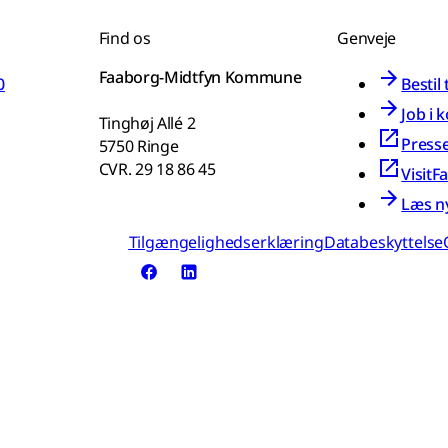
Find os
Genveje
Faaborg-Midtfyn Kommune
0
Bestil
Job i
Tinghøj Allé 2
Press
5750 Ringe
CVR. 29 18 86 45
VisitF
Læs n
Tilgængelighedserklæring
Databeskyttelse