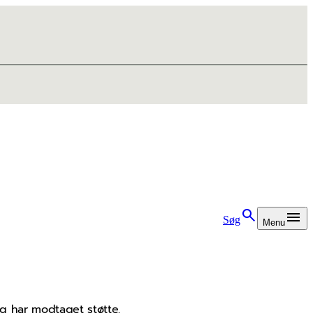
Søg
Menu
g har modtaget støtte.