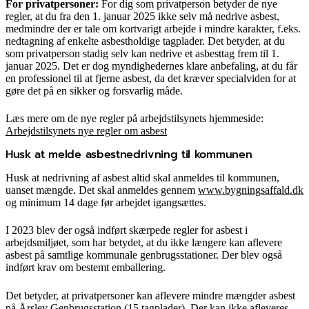
For privatpersoner:
For dig som privatperson betyder de nye
regler, at du fra den 1. januar 2025 ikke selv må nedrive asbest,
medmindre der er tale om kortvarigt arbejde i mindre karakter, f.eks.
nedtagning af enkelte asbestholdige tagplader. Det betyder, at du
som privatperson stadig selv kan nedrive et asbesttag frem til 1.
januar 2025. Det er dog myndighedernes klare anbefaling, at du får
en professionel til at fjerne asbest, da det kræver specialviden for at
gøre det på en sikker og forsvarlig måde.
Læs mere om de nye regler på arbejdstilsynets hjemmeside:
Arbejdstilsynets nye regler om asbest
Husk at melde asbestnedrivning til kommunen
Husk at nedrivning af asbest altid skal anmeldes til kommunen,
uanset mængde. Det skal anmeldes gennem
www.bygningsaffald.dk
og minimum 14 dage før arbejdet igangsættes.
I 2023 blev der også indført skærpede regler for asbest i
arbejdsmiljøet, som har betydet, at du ikke længere kan aflevere
asbest på samtlige kommunale genbrugsstationer. Der blev også
indført krav om bestemt emballering.
Det betyder, at privatpersoner kan aflevere mindre mængder asbest
på Årslev Genbrugsstation (15 tagplader). Der kan ikke afleveres