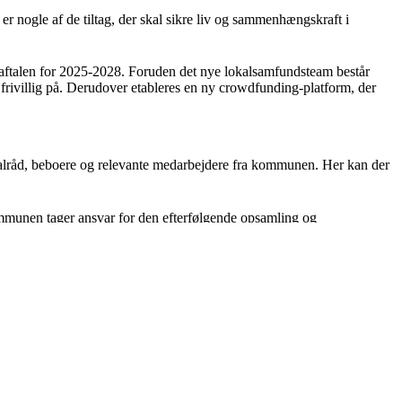
r nogle af de tiltag, der skal sikre liv og sammenhængskraft i
aftalen for 2025-2028. Foruden det nye lokalsamfundsteam består
e frivillig på. Derudover etableres en ny crowdfunding-platform, der
kalråd, beboere og relevante medarbejdere fra kommunen. Her kan der
Kommunen tager ansvar for den efterfølgende opsamling og
n. Det er her, vi lærer, og det er her, vi finder de bedste løsninger
mler kommunens lokalråd, og som fungerer som talerør for borgerne.
og tættere inddragelse i arbejdet i og med lokalsamfundene.