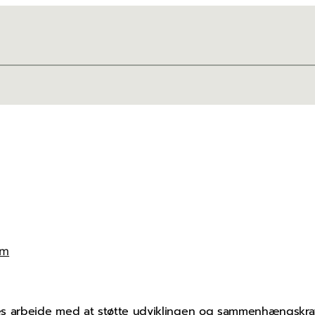
am
nes arbejde med at støtte udviklingen og sammenhængsk