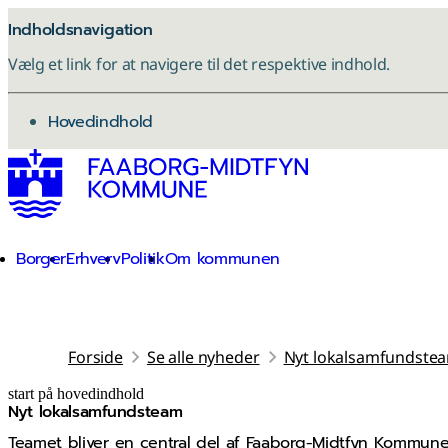
Indholdsnavigation
Vælg et link for at navigere til det respektive indhold.
gå til
Hovedindhold
Borger
Erhverv
Politik
Om kommunen
Forside
Se alle nyheder
Nyt lokalsamfundste
start på hovedindhold
Nyt lokalsamfundsteam
senest opdateret 3. februar 2026
Teamet bliver en central del af Faaborg-Midtfyn Kommu