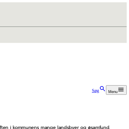
Søg
Menu
raften i kommunens mange landsbyer og øsamfund.