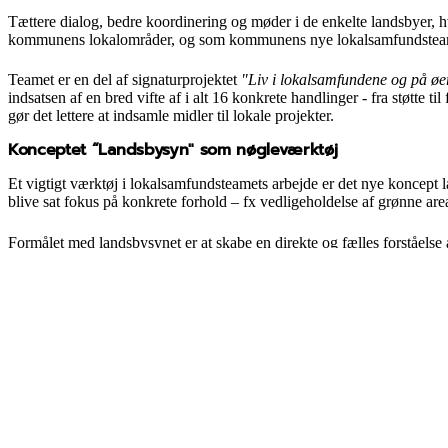
Tættere dialog, bedre koordinering og møder i de enkelte landsbyer, h
kommunens lokalområder, og som kommunens nye lokalsamfundsteam
Teamet er en del af signaturprojektet
"Liv i lokalsamfundene og på øe
indsatsen af en bred vifte af i alt 16 konkrete handlinger - fra støtte
gør det lettere at indsamle midler til lokale projekter.
Konceptet “Landsbysyn" som nøgleværktøj
Et vigtigt værktøj i lokalsamfundsteamets arbejde er det nye koncep
blive sat fokus på konkrete forhold – fx vedligeholdelse af grønne area
Formålet med landsbysynet er at skabe en direkte og fælles forståels
tilbagemelding, så borgernes input ikke går tabt.
"Landsbysyn er et eksempel på, hvordan vi som kommune gerne vil være 
sammen,"
siger Anne Møllegaard Mortensen, formand for Kultur- o
Partnerskab med Fynsland giver fælles stemme for lokal
Sideløbende med oprettelsen af Lokalsamfundsteamet har Faaborg-Mi
Aftalen skal sikre en tæt og koordineret understøttelse af lokalsamfu
Partnerskabsaftalen tager afsæt i et mangeårigt godt og tæt samar