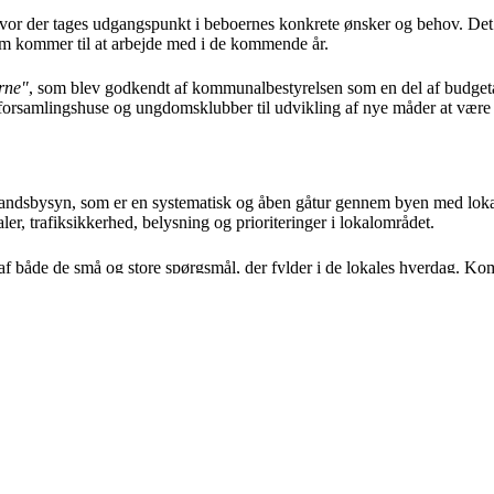
vor der tages udgangspunkt i beboernes konkrete ønsker og behov. Det e
 kommer til at arbejde med i de kommende år.
rne"
, som blev godkendt af kommunalbestyrelsen som en del af budget
 til forsamlingshuse og ungdomsklubber til udvikling af nye måder at vær
t landsbysyn, som er en systematisk og åben gåtur gennem byen med lo
ler, trafiksikkerhed, belysning og prioriteringer i lokalområdet.
e af både de små og store spørgsmål, der fylder i de lokales hverdag. 
tættere på borgerne – ikke kun ved skrivebordet, men ude i virkelighede
g Lokalsamfundsudvalget.
rådene
dtfyn Kommune indgået en ny partnerskabsaftale med Fynsland, der sa
ndene – og indebærer blandt andet fælles egnsmøder, sparring om puljer 
bejde mellem Fynsland og Faaborg-Midtfyn Kommune.