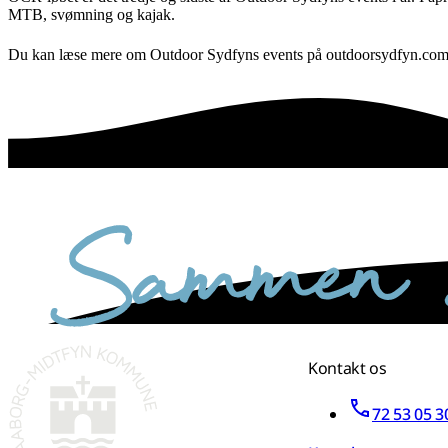
MTB, svømning og kajak.
Du kan læse mere om Outdoor Sydfyns events på outdoorsydfyn.c
sammen skaber vi det bedste sted
Kontakt os
72 53 05 3