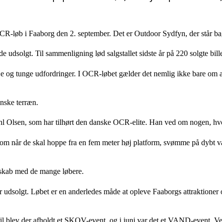
 OCR-løb i Faaborg den 2. september. Det er Outdoor Sydfyn, der står ba
 udsolgt. Til sammenligning lød salgstallet sidste år på 220 solgte bille
 og tunge udfordringer. I OCR-løbet gælder det nemlig ikke bare om a
ynske terræn.
Olsen, som har tilhørt den danske OCR-elite. Han ved om nogen, hvord
 som når de skal hoppe fra en fem meter høj platform, svømme på dybt v
elskab med de mange løbere.
 har udsolgt. Løbet er en anderledes måde at opleve Faaborgs attraktion
ril blev der afholdt et SKOV-event, og i juni var det et VAND-event. Ved