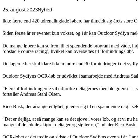
25. august 2023
Nyhed
Ikke færre end 420 adrenalinglade løbere har tilmeldt sig årets store
Siden første år er eventet kun vokset, og i år kan Outdoor Sydfyn melde
De mange løbere kan se frem til et spændende program med våde, høje
’obstacle course racing’, hvilket kan oversættes til ’forhindringsløb’.
Deltagerne her skal klare ikke mindre end 30 forhindringer i det sydf
Outdoor Sydfyns OCR-løb er udviklet i samarbejde med Andreas Stahl 
”Flere af forhindringerne vil udfordre deltagernes mentale grænser –
fortæller Andreas Stahl Olsen.
Rico Busk, der arrangerer løbet, glæder sig til en spændende dag i s
”Det er dejligt, at så mange kan se det sjove i vores løb, og at vi nu
mange af de lokale aktører deltager og støtter op,” udtaler Rico Busk.
OCR-løbet er det tredje og sidste af Outdoor Sydfyns events i år. I ap