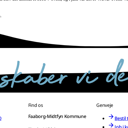
om.
Find os
Genveje
Faaborg-Midtfyn Kommune
0
Bestil
Job i