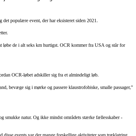
g det populære event, der har eksisteret siden 2021.
tter.
t løbe de i alt seks km hurtigst. OCR kommer fra USA og står for
an OCR-løbet adskiller sig fra et almindeligt løb.
and, bevæge sig i mørke og passere klaustrofobiske, smalle passager,”
er og smukke natur. Og ikke mindst områdets stærke fællesskaber -
 disse events var der mange forskellige aktiviteter som træklatring,