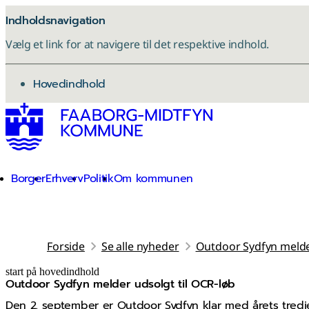
Indholdsnavigation
Vælg et link for at navigere til det respektive indhold.
gå til
Hovedindhold
Borger
Erhverv
Politik
Om kommunen
Forside
Se alle nyheder
Outdoor Sydfyn melder
start på hovedindhold
Outdoor Sydfyn melder udsolgt til OCR-løb
senest opdateret 17. november 2025
Den 2. september er Outdoor Sydfyn klar med årets tredj