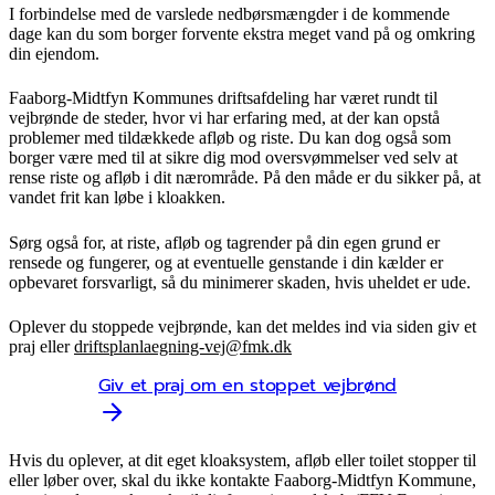
I forbindelse med de varslede nedbørsmængder i de kommende
dage kan du som borger forvente ekstra meget vand på og omkring
din ejendom.
Faaborg-Midtfyn Kommunes driftsafdeling har været rundt til
vejbrønde de steder, hvor vi har erfaring med, at der kan opstå
problemer med tildækkede afløb og riste. Du kan dog også som
borger være med til at sikre dig mod oversvømmelser ved selv at
rense riste og afløb i dit nærområde. På den måde er du sikker på, at
vandet frit kan løbe i kloakken.
Sørg også for, at riste, afløb og tagrender på din egen grund er
rensede og fungerer, og at eventuelle genstande i din kælder er
opbevaret forsvarligt, så du minimerer skaden, hvis uheldet er ude.
Oplever du stoppede vejbrønde, kan det meldes ind via siden giv et
praj eller
driftsplanlaegning-vej@fmk.dk
Giv et praj om en stoppet vejbrønd
Hvis du oplever, at dit eget kloaksystem, afløb eller toilet stopper til
eller løber over, skal du ikke kontakte Faaborg-Midtfyn Kommune,