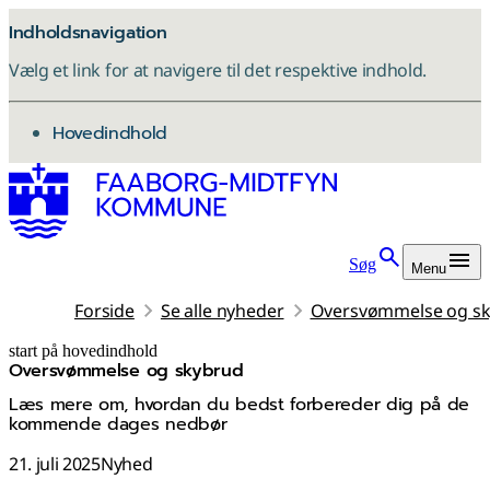
Indholdsnavigation
Vælg et link for at navigere til det respektive indhold.
gå til
Hovedindhold
Søg
Menu
Forside
Se alle nyheder
Oversvømmelse og s
start på hovedindhold
Oversvømmelse og skybrud
senest opdateret 5. februar 2026
Læs mere om, hvordan du bedst forbereder dig på de
kommende dages nedbør
21. juli 2025
Nyhed