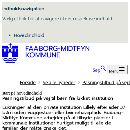
Indholdsnavigation
Vælg et link for at navigere til det respektive indhold.
gå til
Hovedindhold
Søg
Menu
Forside
Se alle nyheder
Pasningstilbud på vej t
start på hovedindhold
Pasningstilbud på vej til børn fra lukket institution
senest opdateret 3. november 2025
Lukningen af den private institution Lillely efterlader 37
børn uden vuggestue- eller børnehaveplads. Faaborg-
Midtfyn Kommune arbejder på at tilbyde pladser i
kommunale institutioner hurtigst muligt til alle de
familier, der måtte ønske det.