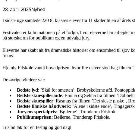
28. april 2025
Nyhed
I sidste uge samlede 220 8. klasses elever fra 11 skoler til en af årets 
Festivalen er kulminationen på et forløb, hvor eleverne har arbejdet m
på storskærm for publikum og en udvalgt jury.
Eleverne har skabt alt fra dramatiske historier om ensomhed til sjov k
fokus.
Hjemly Friskole vandt hovedprisen, hvor fire elever stod bag filmen ”
De øvrige vindere var:
Bedste lyd
: ’Skål for smerten’, Brobyskolerne afd. Pontoppi
Bedste skuespillerinde
: Emilia og Selina fra filmen ’Dobbel
Bedste skuespiller
: Rasmus fra filmen ’Det sidste ønske’, Br
Bedste filmiske håndværk
: ’Alene i sidste ende’, Tingagers
Juryens specialpris
: ’Bøllerne’, Trunderup Friskole.
Publikumsprisen
: Bøllerne, Trunderup Friskole.
Tusind tak for en festlig og god dag!