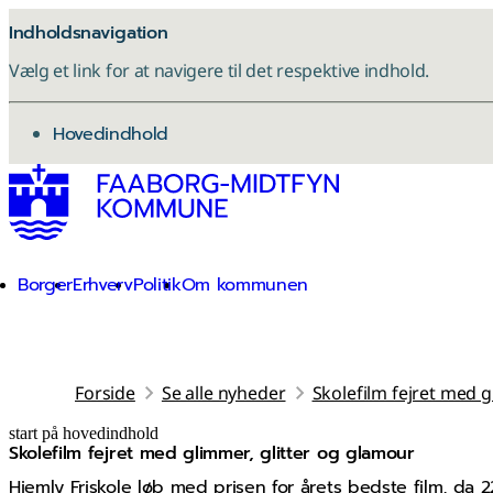
Indholdsnavigation
Vælg et link for at navigere til det respektive indhold.
gå til
Hovedindhold
Borger
Erhverv
Politik
Om kommunen
Forside
Se alle nyheder
Skolefilm fejret med g
start på hovedindhold
Skolefilm fejret med glimmer, glitter og glamour
senest opdateret 3. november 2025
Hjemly Friskole løb med prisen for årets bedste film, da 220