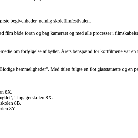
største begivenheder, nemlig skolefilmfestivalen.
ed film både foran og bag kameraet og med alle processer i filmskabelse
omedie om forfølgelse af bøller. Årets benspænd for kortfilmene var en 
Blodige hemmeligheder”. Med titlen fulgte en flot glasstatuette og en 
dan 8X.
tmødet’, Tingagerskolen 8X.
oskolen 8B.
kolen 8Y.