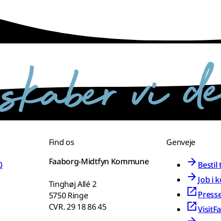
Find os
Genveje
Faaborg-Midtfyn Kommune
0
Bestil
Job i
Tinghøj Allé 2
Press
5750 Ringe
CVR. 29 18 86 45
VisitF