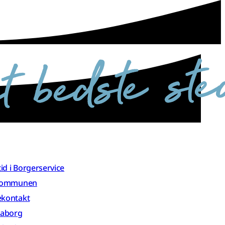
 tid i Borgerservice
 kommunen
ekontakt
aaborg