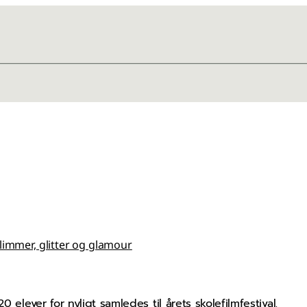
limmer, glitter og glamour
 elever for nyligt samledes til årets skolefilmfestival.