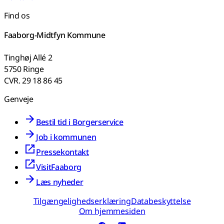
Find os
Faaborg-Midtfyn Kommune
Tinghøj Allé 2
5750 Ringe
CVR. 29 18 86 45
Genveje
Bestil tid i Borgerservice
Job i kommunen
Pressekontakt
VisitFaaborg
Læs nyheder
Tilgængelighedserklæring
Databeskyttelse
Om hjemmesiden