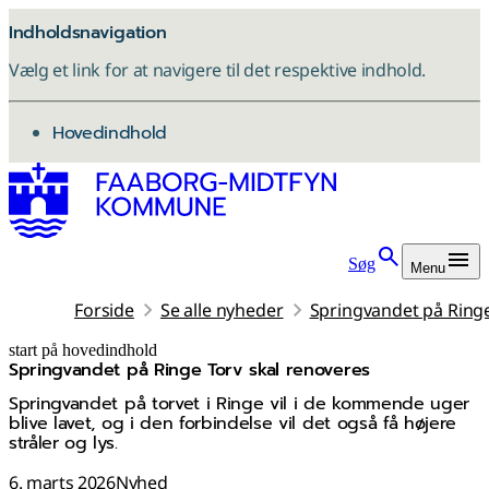
Indholdsnavigation
Vælg et link for at navigere til det respektive indhold.
gå til
Hovedindhold
Søg
Menu
Forside
Se alle nyheder
Springvandet på Ringe
start på hovedindhold
Springvandet på Ringe Torv skal renoveres
senest opdateret 6. marts 2026
Springvandet på torvet i Ringe vil i de kommende uger
blive lavet, og i den forbindelse vil det også få højere
stråler og lys.
6. marts 2026
Nyhed