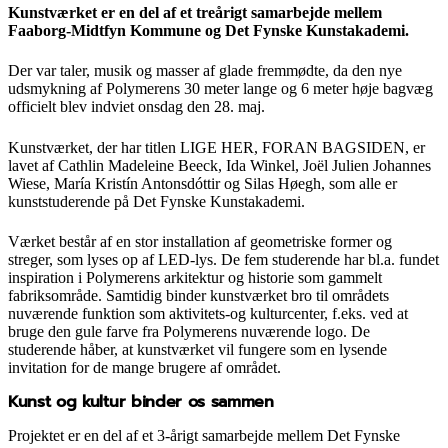
Kunstværket er en del af et treårigt samarbejde mellem
Faaborg-Midtfyn Kommune og Det Fynske Kunstakademi.
Der var taler, musik og masser af glade fremmødte, da den nye
udsmykning af Polymerens 30 meter lange og 6 meter høje bagvæg
officielt blev indviet onsdag den 28. maj.
Kunstværket, der har titlen LIGE HER, FORAN BAGSIDEN, er
lavet af Cathlin Madeleine Beeck, Ida Winkel, Joël Julien Johannes
Wiese, María Kristín Antonsdóttir og Silas Høegh, som alle er
kunststuderende på Det Fynske Kunstakademi.
Værket består af en stor installation af geometriske former og
streger, som lyses op af LED-lys. De fem studerende har bl.a. fundet
inspiration i Polymerens arkitektur og historie som gammelt
fabriksområde. Samtidig binder kunstværket bro til områdets
nuværende funktion som aktivitets-og kulturcenter, f.eks. ved at
bruge den gule farve fra Polymerens nuværende logo. De
studerende håber, at kunstværket vil fungere som en lysende
invitation for de mange brugere af området.
Kunst og kultur binder os sammen
Projektet er en del af et 3-årigt samarbejde mellem Det Fynske