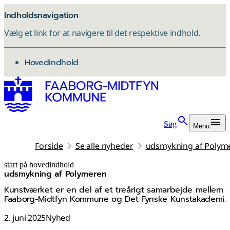
Indholdsnavigation
Vælg et link for at navigere til det respektive indhold.
gå til
Hovedindhold
Søg
Menu
Forside
Se alle nyheder
udsmykning af Polym
start på hovedindhold
udsmykning af Polymeren
senest opdateret 3. november 2025
Kunstværket er en del af et treårigt samarbejde mellem
Faaborg-Midtfyn Kommune og Det Fynske Kunstakademi.
2. juni 2025
Nyhed