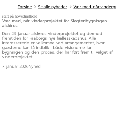
Forside
Se alle nyheder
Vær med, når vinderpr
start på hovedindhold
Vær med, når vinderprojektet for Slagteribygningen
senest opdateret 8. januar 2026
afsløres
Den 23. januar afsløres vinderprojektet og dermed
fremtiden for Faaborgs nye fællesskabshus. Alle
interesserede er velkomne ved arrangementet, hvor
gæsterne kan få indblik i både visionerne for
bygningen og den proces, der har ført frem til valget af
vinderprojektet.
7. januar 2026
Nyhed