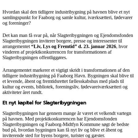
Hvordan skal den tidligere industribygning på havnen blive et nyt
samlingspunkt for Faaborg og samle kultur, iværksætteri, fødevarer
og foreninger?
Det kan man få svar på, når Slagteribygningen og Ejendomsfonden
Slagteribygningen inviterer borgere, presse og interessenter til
arrangementet
“Liv, Lys og Fremtid” d. 23. januar 2026
, hvor
vinderen af projektkonkurrencen for transformationen af
Slagteribygningen offentliggøres.
Arrangementet markerer et vigtigt skridt i transformationen af den
tidligere industribygning på Faaborg Havn. Bygningen skal blive til
et levende, åbent og fremtidsrettet fællesskabshus med plads til
kultur og events, bibliotek, foreningsliv, fødevareiværksætteri og
aktiviteter året rundt.
Et nyt kapitel for Slagteribygningen
Slagteribygningen har gennem mange år været et velkendt vartegn
på havnen. Med projektkonkurrencen har Ejendomsfonden
Slagteribygningen og Faaborg-Midtfyn Kommune søgt de bedste
bud på, hvordan bygningen kan få nyt liv og blive et åbent og
inviterende sted for byens borgere, turister og gæster.