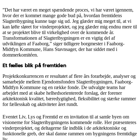
”Det har været en meget spændende proces, vi har været igennem,
hvor der er kommet mange gode bud på, hvordan fremtidens
Slagteribygning kunne tage sig ud. Jeg glæder mig meget til, at vi
kan løfte sløret for vinderprojektet, og jeg glæder mig endnu mere til
at se projektet blive til virkelighed over de kommende år.
Transformationen af Slagteribygningen er en vigtig del af
udviklingen af Faaborg,” siger tidligere borgmester i Faaborg-
Midtfyn Kommune, Hans Stavnsager, der har siddet med i
dommerkomitéen.
Et fælles blik på fremtiden
Projektkonkurrencen er resultatet af flere års forarbejde, analyser og
samarbejde mellem Ejendomsfonden Slagteribygningen, Faaborg-
Midtfyn Kommune og en række fonde. De udvalgte teams har
arbejdet med at skabe helhedsorienterede forslag, der forener
arkitektonisk kvalitet, bæredygtighed, fleksibilitet og stærke rammer
for fællesskab og aktiviteter året rundt.
Eventet Liv, Lys og Fremtid er en invitation til at samle byen om
visionerne for Slagteribygningens kommende rolle. Her præsenteres
vinderprojektet, og deltagerne får indblik i de arkitektoniske og
funktionelle greb, der skal danne rammen om bygningens fremtidige
liv.