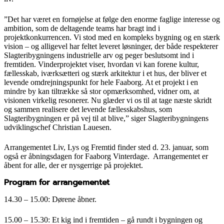
”Det har været en fornøjelse at følge den enorme faglige interesse og
ambition, som de deltagende teams har bragt ind i
projektkonkurrencen. Vi stod med en kompleks bygning og en stærk
vision – og alligevel har feltet leveret løsninger, der både respekterer
Slagteribygningens industrielle arv og peger beslutsomt ind i
fremtiden. Vinderprojektet viser, hvordan vi kan forene kultur,
fællesskab, iværksætteri og stærk arkitektur i et hus, der bliver et
levende omdrejningspunkt for hele Faaborg. At et projekt i en
mindre by kan tiltrække så stor opmærksomhed, vidner om, at
visionen virkelig resonerer. Nu glæder vi os til at tage næste skridt
og sammen realisere det levende fællesskabshus, som
Slagteribygningen er på vej til at blive,” siger Slagteribygningens
udviklingschef Christian Lauesen.
Arrangementet Liv, Lys og Fremtid finder sted d. 23. januar, som
også er åbningsdagen for Faaborg Vinterdage. Arrangementet er
åbent for alle, der er nysgerrige på projektet.
Program for arrangementet
14.30 – 15.00: Dørene åbner.
15.00 – 15.30: Et kig ind i fremtiden – gå rundt i bygningen og