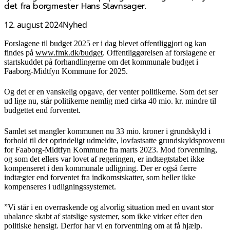
det fra borgmester Hans Stavnsager.
12. august 2024
Nyhed
Forslagene til budget 2025 er i dag blevet offentliggjort og kan
findes på
www.fmk.dk/budget
. Offentliggørelsen af forslagene er
startskuddet på forhandlingerne om det kommunale budget i
Faaborg-Midtfyn Kommune for 2025.
Og det er en vanskelig opgave, der venter politikerne. Som det ser
ud lige nu, står politikerne nemlig med cirka 40 mio. kr. mindre til
budgettet end forventet.
Samlet set mangler kommunen nu 33 mio. kroner i grundskyld i
forhold til det oprindeligt udmeldte, lovfastsatte grundskyldsprovenu
for Faaborg-Midtfyn Kommune fra marts 2023. Mod forventning,
og som det ellers var lovet af regeringen, er indtægtstabet ikke
kompenseret i den kommunale udligning. Der er også færre
indtægter end forventet fra indkomstskatter, som heller ikke
kompenseres i udligningssystemet.
”Vi står i en overraskende og alvorlig situation med en uvant stor
ubalance skabt af statslige systemer, som ikke virker efter den
politiske hensigt. Derfor har vi en forventning om at få hjælp.