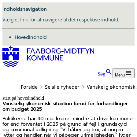
Indholdsnavigation
Vælg et link for at navigere til det respektive indhold.
gå til
Hovedindhold
Søg
Menu
Forside
Se alle nyheder
Vanskelig økonomisk 
start på hovedindhold
Vanskelig økonomisk situation forud for forhandlinger
senest opdateret 11. november 2025
om budget 2025
Politikerne har 40 mio. kroner mindre at drive kommune
for end forventet i 2025 på grund af fejl i grundskyld
og kommunal udligning. ”Vi håber og tror, at nogen
lytter og handler, når vi påpeger urimeligheden,” lyder