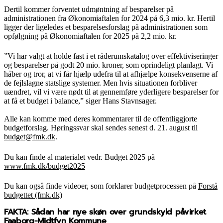
Dertil kommer forventet udmøntning af besparelser på
administrationen fra Økonomiaftalen for 2024 på 6,3 mio. kr. Hertil
ligger der ligeledes et besparelsesforslag på administrationen som
opfølgning på Økonomiaftalen for 2025 på 2,2 mio. kr.
”Vi har valgt at holde fast i et råderumskatalog over effektiviseringer
og besparelser på godt 20 mio. kroner, som oprindeligt planlagt. Vi
håber og tror, at vi får hjælp udefra til at afhjælpe konsekvenserne af
de fejlslagne statslige systemer. Men hvis situationen forbliver
uændret, vil vi være nødt til at gennemføre yderligere besparelser for
at få et budget i balance,” siger Hans Stavnsager.
Alle kan komme med deres kommentarer til de offentliggjorte
budgetforslag. Høringssvar skal sendes senest d. 21. august til
budget@fmk.dk
.
Du kan finde al materialet vedr. Budget 2025 på
www.fmk.dk/budget2025
Du kan også finde videoer, som forklarer budgetprocessen på
Forstå
budgettet (fmk.dk)
FAKTA: Sådan har nye skøn over grundskyld påvirket
Faaborg-Midtfyn Kommune