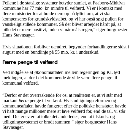
Fejlene i de statslige systemer betyder samlet, at Faaborg-Midtfyn
kommune har 77 mio. kr. mindre til velfærd. Vi er i kontakt med
flere ministerier for at holde dem op på løftet om, at vi skal
kompenseres for grundskyldstabet, og vi har også søgt puljen for
vanskeligt stillede kommuner. Så der bliver arbejdet hårdt på, at
billedet er mere positivt, inden vi når målstregen,” siger borgmester
Hans Stavnsager.
Hvis situationen forbliver uændret, begynder forhandlingerne sidst i
august med en bundlinje på 55 mio. kr. i underskud.
Færre penge til velfærd
Ved indgåelse af økonomiaftalen mellem regeringen og KL lød
meldingen, at der i det kommende år ville være flere penge til
kommunal velfærd.
”Derfor er det overraskende for os, at realiteten er, at vi står med
markant
færre
penge til velfærd. Hvis udligningsreformen og
kommuneaftalen havde fungeret efter de politiske hensigter, havde
vi haft mange millioner mere at lave velfærd for, end de tal, vi står
med. Det er svært at tolke det anderledes, end at tilskuds- og
udligningssystemet er brudt sammen,” siger borgmester Hans
Stavnsager.