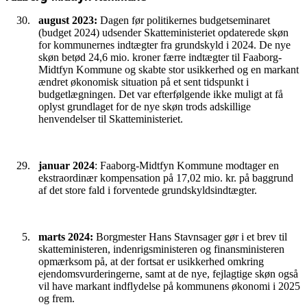
august 2023:
Dagen før politikernes budgetseminaret
(budget 2024) udsender Skatteministeriet opdaterede skøn
for kommunernes indtægter fra grundskyld i 2024. De nye
skøn betød 24,6 mio. kroner færre indtægter til Faaborg-
Midtfyn Kommune og skabte stor usikkerhed og en markant
ændret økonomisk situation på et sent tidspunkt i
budgetlægningen. Det var efterfølgende ikke muligt at få
oplyst grundlaget for de nye skøn trods adskillige
henvendelser til Skatteministeriet.
januar 2024
: Faaborg-Midtfyn Kommune modtager en
ekstraordinær kompensation på 17,02 mio. kr. på baggrund
af det store fald i forventede grundskyldsindtægter.
marts 2024:
Borgmester Hans Stavnsager gør i et brev til
skatteministeren, indenrigsministeren og finansministeren
opmærksom på, at der fortsat er usikkerhed omkring
ejendomsvurderingerne, samt at de nye, fejlagtige skøn også
vil have markant indflydelse på kommunens økonomi i 2025
og frem.