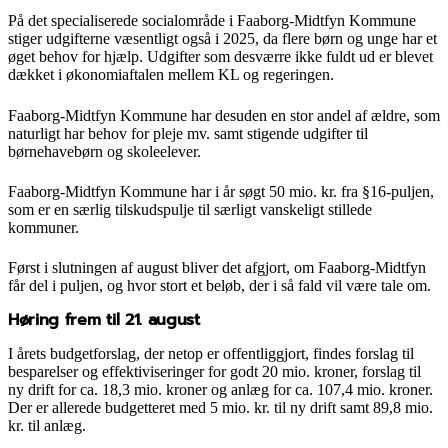
På det specialiserede socialområde i Faaborg-Midtfyn Kommune
stiger udgifterne væsentligt også i 2025, da flere børn og unge har et
øget behov for hjælp. Udgifter som desværre ikke fuldt ud er blevet
dækket i økonomiaftalen mellem KL og regeringen.
Faaborg-Midtfyn Kommune har desuden en stor andel af ældre, som
naturligt har behov for pleje mv. samt stigende udgifter til
børnehavebørn og skoleelever.
Faaborg-Midtfyn Kommune har i år søgt 50 mio. kr. fra §16-puljen,
som er en særlig tilskudspulje til særligt vanskeligt stillede
kommuner.
Først i slutningen af august bliver det afgjort, om Faaborg-Midtfyn
får del i puljen, og hvor stort et beløb, der i så fald vil være tale om.
Høring frem til 21. august
I årets budgetforslag, der netop er offentliggjort, findes forslag til
besparelser og effektiviseringer for godt 20 mio. kroner, forslag til
ny drift for ca. 18,3 mio. kroner og anlæg for ca. 107,4 mio. kroner.
Der er allerede budgetteret med 5 mio. kr. til ny drift samt 89,8 mio.
kr. til anlæg.