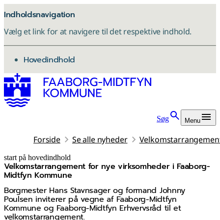
Indholdsnavigation
Vælg et link for at navigere til det respektive indhold.
gå til
Hovedindhold
Søg
Menu
Forside
Se alle nyheder
Velkomstarrangement
start på hovedindhold
Velkomstarrangement for nye virksomheder i Faaborg-
senest opdateret 10. november 2025
Midtfyn Kommune
Borgmester Hans Stavnsager og formand Johnny
Poulsen inviterer på vegne af Faaborg-Midtfyn
Kommune og Faaborg-Midtfyn Erhvervsråd til et
velkomstarrangement.