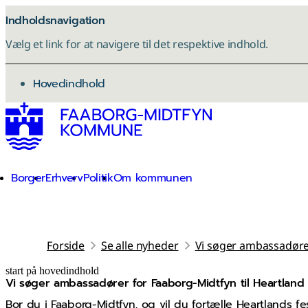
Indholdsnavigation
Vælg et link for at navigere til det respektive indhold.
gå til
Hovedindhold
Borger
Erhverv
Politik
Om kommunen
Forside
Se alle nyheder
Vi søger ambassadører
start på hovedindhold
Vi søger ambassadører for Faaborg-Midtfyn til Heartland 
senest opdateret 10. november 2025
Bor du i Faaborg-Midtfyn, og vil du fortælle Heartlands f