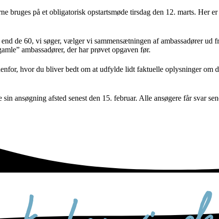
rne bruges på et obligatorisk opstartsmøde tirsdag den 12. marts. Her er d
re end de 60, vi søger, vælger vi sammensætningen af ambassadører ud fr
”gamle” ambassadører, der har prøvet opgaven før.
nfor, hvor du bliver bedt om at udfylde lidt faktuelle oplysninger om d
sin ansøgning afsted senest den 15. februar. Alle ansøgere får svar sene