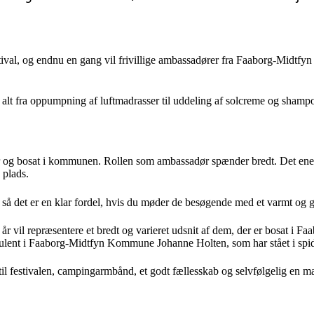
ival, og endnu en gang vil frivillige ambassadører fra Faaborg-Midt
alt fra oppumpning af luftmadrasser til uddeling af solcreme og shamp
år og bosat i kommunen. Rollen som ambassadør spænder bredt. Det ene
 plads.
 så det er en klar fordel, hvis du møder de besøgende med et varmt og gæ
 år vil repræsentere et bredt og varieret udsnit af dem, der er bosat i Faa
sulent i Faaborg-Midtfyn Kommune Johanne Holten, som har stået i sp
til festivalen, campingarmbånd, et godt fællesskab og selvfølgelig en m