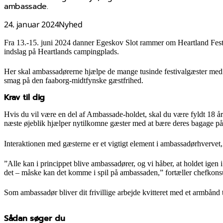
ambassade.
24. januar 2024
Nyhed
Fra 13.-15. juni 2024 danner Egeskov Slot rammer om Heartland Fest
indslag på Heartlands campingplads.
Her skal ambassadørerne hjælpe de mange tusinde festivalgæster med 
smag på den faaborg-midtfynske gæstfrihed.
Krav til dig
Hvis du vil være en del af Ambassade-holdet, skal du være fyldt 18 
næste øjeblik hjælper nytilkomne gæster med at bære deres bagage på
Interaktionen med gæsterne er et vigtigt element i ambassadørhvervet,
”Alle kan i princippet blive ambassadører, og vi håber, at holdet igen i
det – måske kan det komme i spil på ambassaden,” fortæller chefkon
Som ambassadør bliver dit frivillige arbejde kvitteret med et armbånd 
Sådan søger du