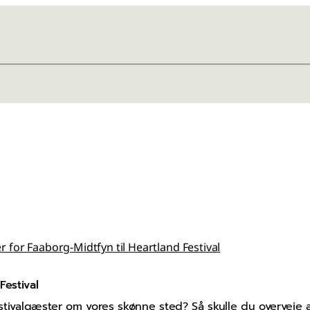
 for Faaborg-Midtfyn til Heartland Festival
Festival
estivalgæster om vores skønne sted? Så skulle du overveje a