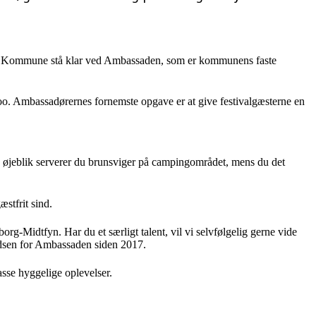
fyn Kommune stå klar ved Ambassaden, som er kommunens faste
oo. Ambassadørernes fornemste opgave er at give festivalgæsterne en
 øjeblik serverer du brunsviger på campingområdet, mens du det
stfrit sind.
borg-Midtfyn. Har du et særligt talent, vil vi selvfølgelig gerne vide
idsen for Ambassaden siden 2017.
asse hyggelige oplevelser.