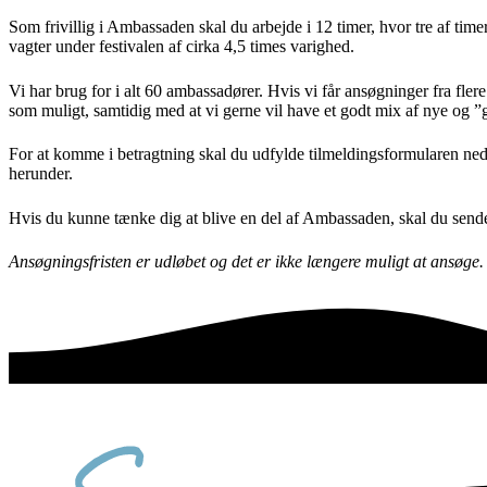
Som frivillig i Ambassaden skal du arbejde i 12 timer, hvor tre af time
vagter under festivalen af cirka 4,5 times varighed.
Vi har brug for i alt 60 ambassadører. Hvis vi får ansøgninger fra fle
som muligt, samtidig med at vi gerne vil have et godt mix af nye og 
For at komme i betragtning skal du udfylde tilmeldingsformularen nede
herunder.
Hvis du kunne tænke dig at blive en del af Ambassaden, skal du sende 
Ansøgningsfristen er udløbet og det er ikke længere muligt at ansøge.
sammen skaber vi det bedste sted