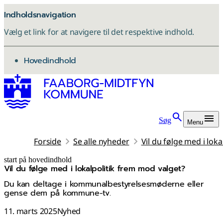
Indholdsnavigation
Vælg et link for at navigere til det respektive indhold.
gå til
Hovedindhold
Søg
Menu
Forside
Se alle nyheder
Vil du følge med i lok
start på hovedindhold
Vil du følge med i lokalpolitik frem mod valget?
senest opdateret 30. oktober 2025
Du kan deltage i kommunalbestyrelsesmøderne eller
gense dem på kommune-tv.
11. marts 2025
Nyhed