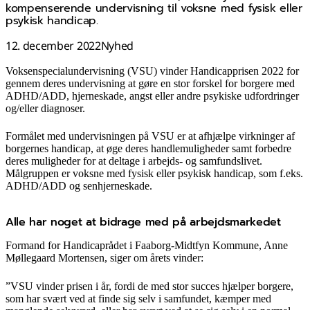
kompenserende undervisning til voksne med fysisk eller
psykisk handicap.
12. december 2022
Nyhed
Voksenspecialundervisning (VSU) vinder Handicapprisen 2022 for
gennem deres undervisning at gøre en stor forskel for borgere med
ADHD/ADD, hjerneskade, angst eller andre psykiske udfordringer
og/eller diagnoser.
Formålet med undervisningen på VSU er at afhjælpe virkninger af
borgernes handicap, at øge deres handlemuligheder samt forbedre
deres muligheder for at deltage i arbejds- og samfundslivet.
Målgruppen er voksne med fysisk eller psykisk handicap, som f.eks.
ADHD/ADD og senhjerneskade.
Alle har noget at bidrage med på arbejdsmarkedet
Formand for Handicaprådet i Faaborg-Midtfyn Kommune, Anne
Møllegaard Mortensen, siger om årets vinder:
”VSU vinder prisen i år, fordi de med stor succes hjælper borgere,
som har svært ved at finde sig selv i samfundet, kæmper med