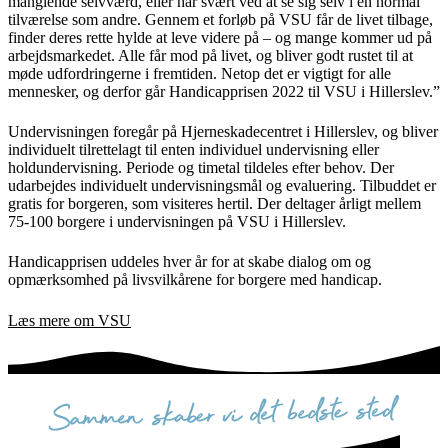
manglende selvværd, eller har svært ved at se sig selv i en normal
tilværelse som andre. Gennem et forløb på VSU får de livet tilbage,
finder deres rette hylde at leve videre på – og mange kommer ud på
arbejdsmarkedet. Alle får mod på livet, og bliver godt rustet til at
møde udfordringerne i fremtiden. Netop det er vigtigt for alle
mennesker, og derfor går Handicapprisen 2022 til VSU i Hillerslev.”
Undervisningen foregår på Hjerneskadecentret i Hillerslev, og bliver
individuelt tilrettelagt til enten individuel undervisning eller
holdundervisning. Periode og timetal tildeles efter behov. Der
udarbejdes individuelt undervisningsmål og evaluering. Tilbuddet er
gratis for borgeren, som visiteres hertil. Der deltager årligt mellem
75-100 borgere i undervisningen på VSU i Hillerslev.
Handicapprisen uddeles hver år for at skabe dialog om og
opmærksomhed på livsvilkårene for borgere med handicap.
Læs mere om VSU
sammen skaber vi det bedste sted