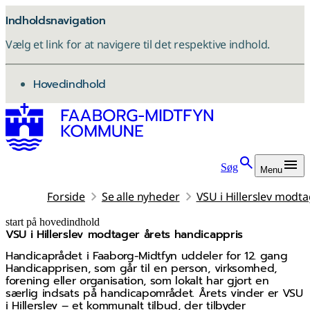
Indholdsnavigation
Vælg et link for at navigere til det respektive indhold.
gå til
Hovedindhold
Søg
Menu
Forside
Se alle nyheder
VSU i Hillerslev modt
start på hovedindhold
VSU i Hillerslev modtager årets handicappris
senest opdateret 18. november 2025
Handicaprådet i Faaborg-Midtfyn uddeler for 12. gang
Handicapprisen, som går til en person, virksomhed,
forening eller organisation, som lokalt har gjort en
særlig indsats på handicapområdet. Årets vinder er VSU
i Hillerslev – et kommunalt tilbud, der tilbyder