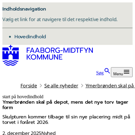
Indholdsnavigation
Vælg et link for at navigere til det respektive indhold.
gå til
Hovedindhold
Søg
Menu
Forside
Se alle nyheder
Ymerbrønden skal på 
start på hovedindhold
Ymerbrønden skal på depot, mens det nye torv tager
senest opdateret 8. januar 2026
form
Skulpturen kommer tilbage til sin nye placering midt på
torvet i foråret 2026.
2. december 2025
Nyhed