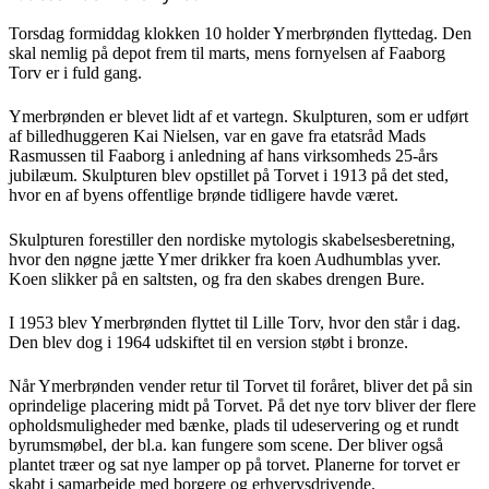
Torsdag formiddag klokken 10 holder Ymerbrønden flyttedag. Den
skal nemlig på depot frem til marts, mens fornyelsen af Faaborg
Torv er i fuld gang.
Ymerbrønden er blevet lidt af et vartegn. Skulpturen, som er udført
af billedhuggeren Kai Nielsen, var en gave fra etatsråd Mads
Rasmussen til Faaborg i anledning af hans virksomheds 25-års
jubilæum. Skulpturen blev opstillet på Torvet i 1913 på det sted,
hvor en af byens offentlige brønde tidligere havde været.
Skulpturen forestiller den nordiske mytologis skabelsesberetning,
hvor den nøgne jætte Ymer drikker fra koen Audhumblas yver.
Koen slikker på en saltsten, og fra den skabes drengen Bure.
I 1953 blev Ymerbrønden flyttet til Lille Torv, hvor den står i dag.
Den blev dog i 1964 udskiftet til en version støbt i bronze.
Når Ymerbrønden vender retur til Torvet til foråret, bliver det på sin
oprindelige placering midt på Torvet. På det nye torv bliver der flere
opholdsmuligheder med bænke, plads til udeservering og et rundt
byrumsmøbel, der bl.a. kan fungere som scene. Der bliver også
plantet træer og sat nye lamper op på torvet. Planerne for torvet er
skabt i samarbejde med borgere og erhvervsdrivende.