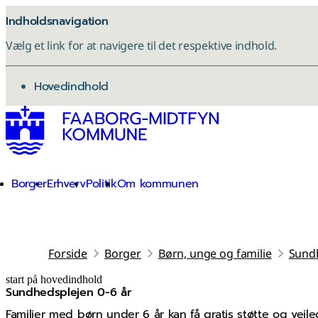
Indholdsnavigation
Vælg et link for at navigere til det respektive indhold.
gå til
Hovedindhold
Borger
Erhverv
Politik
Om kommunen
Forside
Borger
Børn, unge og familie
Sund
start på hovedindhold
Sundhedsplejen 0-6 år
senest opdateret 23. marts 2026
Familier med børn under 6 år kan få gratis støtte og v