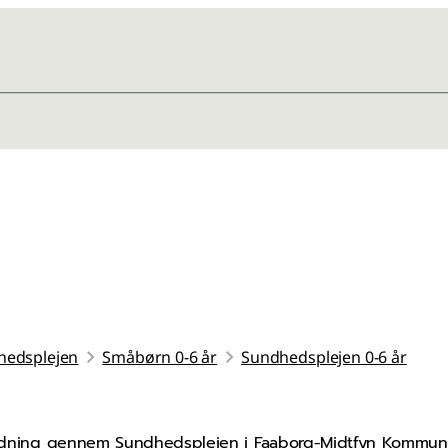
hedsplejen
Småbørn 0-6 år
Sundhedsplejen 0-6 år
ejledning gennem Sundhedsplejen i Faaborg-Midtfyn Kommun