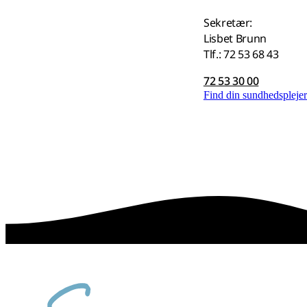
Sekretær:
Lisbet Brunn
Tlf.: 72 53 68 43
72 53 30 00
Find din sundhedspleje
sammen skaber vi det bedste sted