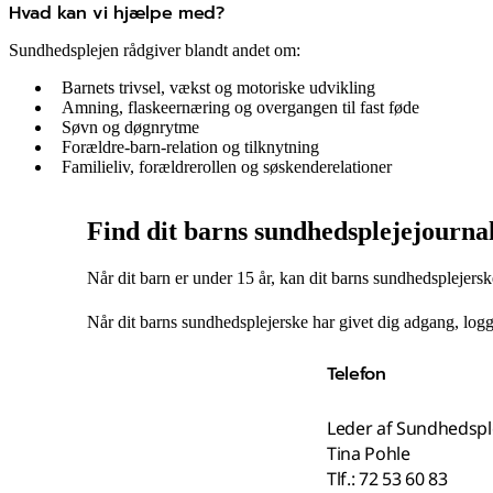
Hvad kan vi hjælpe med?
Sundhedsplejen rådgiver blandt andet om:
Barnets trivsel, vækst og motoriske udvikling
Amning, flaskeernæring og overgangen til fast føde
Søvn og døgnrytme
Forældre-barn-relation og tilknytning
Familieliv, forældrerollen og søskenderelationer
Find dit barns sundhedsplejejourna
Når dit barn er under 15 år, kan dit barns sundhedsplejersk
Når dit barns sundhedsplejerske har givet dig adgang, log
Telefon
Leder af Sundhedspl
Tina Pohle
Tlf.: 72 53 60 83