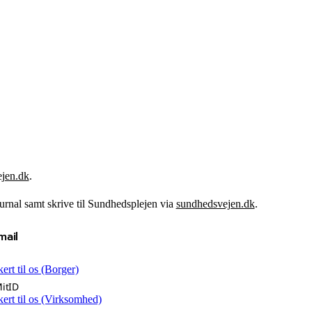
jen.dk
.
rnal samt skrive til Sundhedsplejen via
sundhedsvejen.dk
.
mail
kert til os (Borger)
itID
kert til os (Virksomhed)