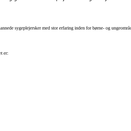
nede sygeplejersker med stor erfaring inden for børne- og ungeområde
t er: