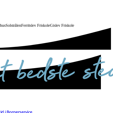
ehus
Solstrålen
Ferritslev Friskole
Gislev Friskole
 tid i Borgerservice