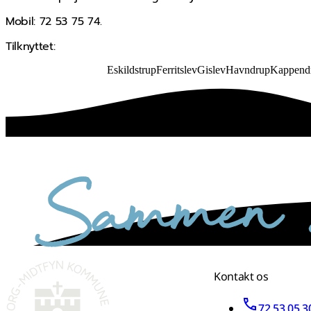
Mobil: 72 53 75 74.
Tilknyttet:
Eskildstrup
Ferritslev
Gislev
Havndrup
Kappend
sammen skaber vi det bedste sted
Kontakt os
72 53 05 3