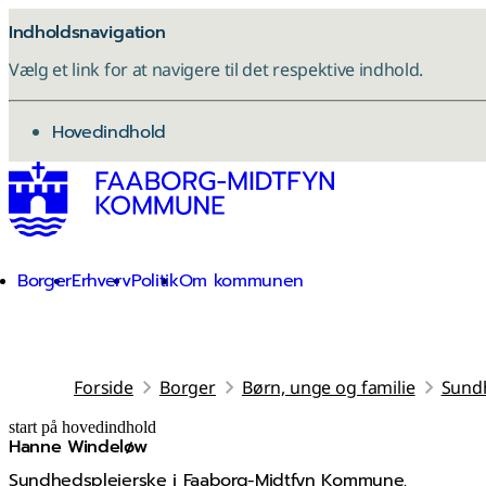
Indholdsnavigation
Vælg et link for at navigere til det respektive indhold.
gå til
Hovedindhold
Borger
Erhverv
Politik
Om kommunen
Forside
Borger
Børn, unge og familie
Sund
start på hovedindhold
Hanne Windeløw
senest opdateret 4. februar 2026
Sundhedsplejerske i Faaborg-Midtfyn Kommune.