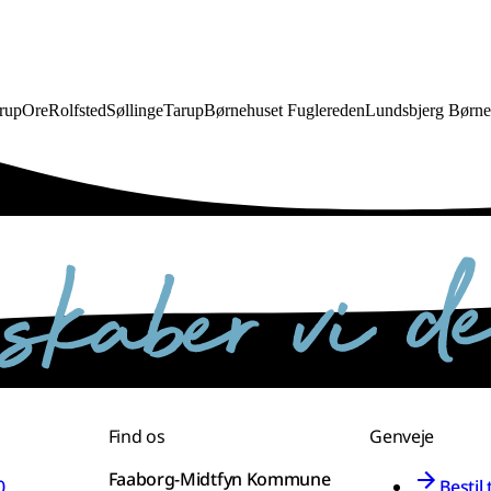
rup
Ore
Rolfsted
Søllinge
Tarup
Børnehuset Fuglereden
Lundsbjerg Børn
Find os
Genveje
Faaborg-Midtfyn Kommune
0
Bestil