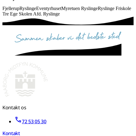
Fjellerup
Ryslinge
Eventyrhuset
Myretuen Ryslinge
Ryslinge Friskole
Tre Ege Skolen Afd. Ryslinge
sammen skaber vi det bedste sted
Kontakt os
72 53 05 30
Kontakt