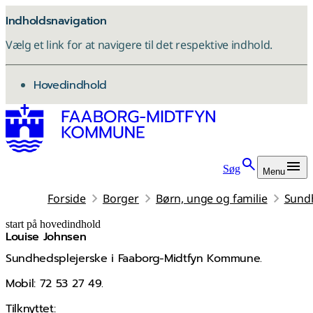
Indholdsnavigation
Vælg et link for at navigere til det respektive indhold.
gå til
Hovedindhold
Søg
Menu
Forside
Borger
Børn, unge og familie
Sund
start på hovedindhold
Louise Johnsen
senest opdateret 4. februar 2026
Sundhedsplejerske i Faaborg-Midtfyn Kommune.
Mobil: 72 53 27 49.
Tilknyttet: