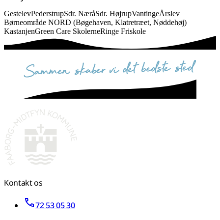
Gestelev
Pederstrup
Sdr. Nærå
Sdr. Højrup
Vantinge
Årslev
Børneområde NORD (Bøgehaven, Klatretræet, Nøddehøj)
Kastanjen
Green Care Skolerne
Ringe Friskole
sammen skaber vi det bedste sted
Kontakt os
72 53 05 30