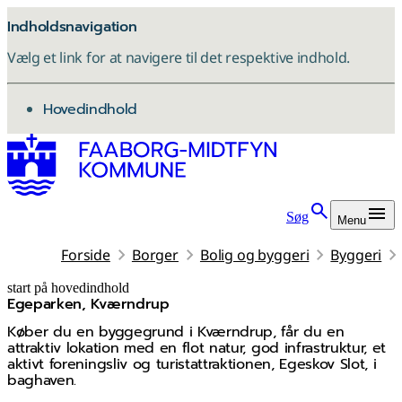
Indholdsnavigation
Vælg et link for at navigere til det respektive indhold.
gå til
Hovedindhold
Søg
Menu
Forside
Borger
Bolig og byggeri
Byggeri
start på hovedindhold
Egeparken, Kværndrup
senest opdateret 21. maj 2026
Køber du en byggegrund i Kværndrup, får du en
attraktiv lokation med en flot natur, god infrastruktur, et
aktivt foreningsliv og turistattraktionen, Egeskov Slot, i
baghaven.