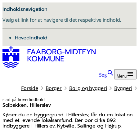
Indholdsnavigation
Vælg et link for at navigere til det respektive indhold.
gå til
Hovedindhold
Søg
Menu
Forside
Borger
Bolig og byggeri
Byggeri
start på hovedindhold
Solbakken, Hillerslev
senest opdateret 21. maj 2026
Køber du en byggegrund i Hillerslev, får du en lokation
med et levende lokalsamfund. Der bor cirka 892
indbyggere i Hillerslev, Nybølle, Sallinge og Højrup.