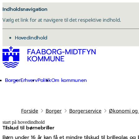
Indholdsnavigation
Vælg et link for at navigere til det respektive indhold.
gå til
Hovedindhold
Borger
Erhverv
Politik
Om kommunen
Forside
Borger
Borgerservice
Økonomi og 
start på hovedindhold
Tilskud til børnebriller
senest opdateret 27. januar 2026
Børn under 16 år kan få et mindre tilskud til brilleglas og br