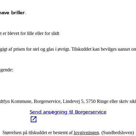
ave briller.
er blevet for lille eller for slidt
ngigt af prisen for stel og glas i øvrigt. Tilskuddet kan bevilges uanset om
lgende:
tfyn Kommune, Borgerservice, Lindevej 5, 5750 Ringe eller skriv sikke
Send ansøgning til Borgerservice
Størrelsen på tilskuddet er bestemt af
lovgivningen
. (Sundhedsloven)