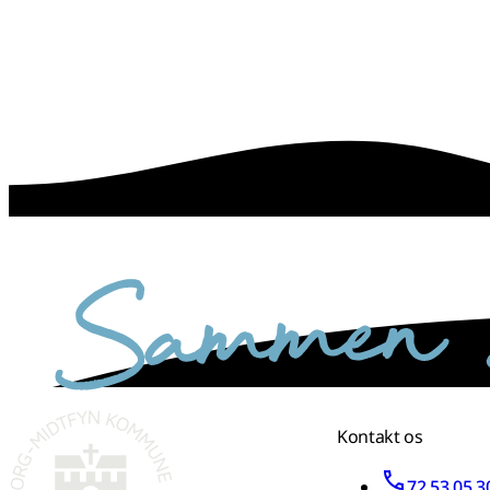
sammen skaber vi det bedste sted
Kontakt os
72 53 05 3