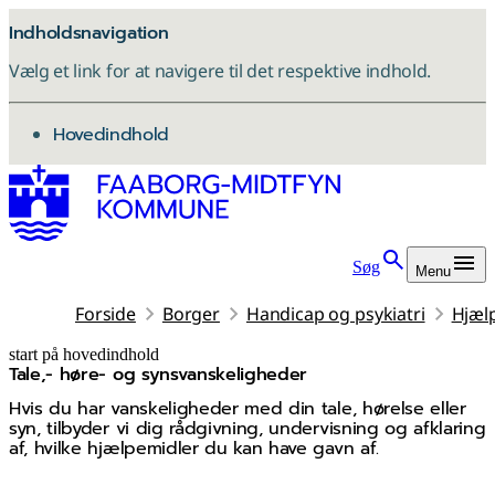
Indholdsnavigation
Vælg et link for at navigere til det respektive indhold.
gå til
Hovedindhold
Søg
Menu
Forside
Borger
Handicap og psykiatri
Hjælp
start på hovedindhold
Tale,- høre- og synsvanskeligheder
senest opdateret 4. juni 2026
Hvis du har vanskeligheder med din tale, hørelse eller
syn, tilbyder vi dig rådgivning, undervisning og afklaring
af, hvilke hjælpemidler du kan have gavn af.