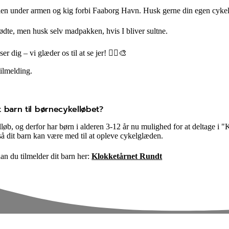
ilien under armen og kig forbi Faaborg Havn. Husk gerne din egen cykel, 
mødte, men husk selv madpakken, hvis I bliver sultne.
dig – vi glæder os til at se jer! 🚴‍♀️🎨
tilmelding.
t barn til børnecykelløbet?
løb, og derfor har børn i alderen 3-12 år nu mulighed for at deltage i 
så dit barn kan være med til at opleve cykelglæden.
n du tilmelder dit barn her:
Klokketårnet Rundt