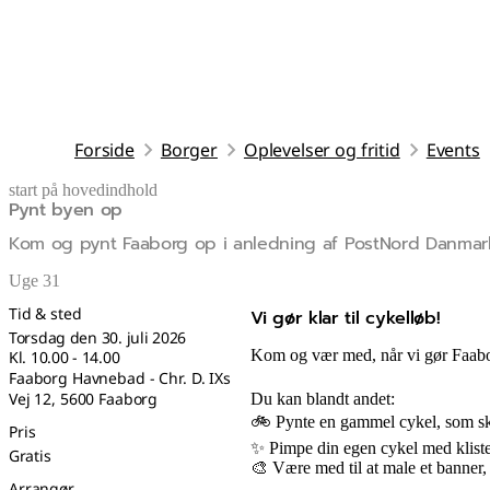
Forside
Borger
Oplevelser og fritid
Events
start på hovedindhold
Pynt byen op
senest opdateret 24. juli 2026
Kom og pynt Faaborg op i anledning af PostNord Danmar
Uge 31
Tid & sted
Vi gør klar til cykelløb!
torsdag den 30. juli 2026
Kom og vær med, når vi gør Faabor
kl. 10.00 - 14.00
Faaborg Havnebad - Chr. D. IXs
Vej 12, 5600 Faaborg
Du kan blandt andet:
🚲 Pynte en gammel cykel, som skal
Pris
✨ Pimpe din egen cykel med kliste
Gratis
🎨 Være med til at male et banner
Arrangør