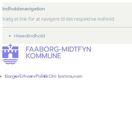
Indholdsnavigation
Vælg et link for at navigere til det respektive indhold.
gå til
Hovedindhold
Borger
Erhverv
Politik
Om kommunen