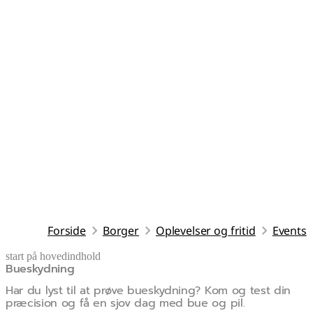
Forside
Borger
Oplevelser og fritid
Events
start på hovedindhold
Bueskydning
senest opdateret 30. april 2026
Har du lyst til at prøve bueskydning? Kom og test din
præcision og få en sjov dag med bue og pil.