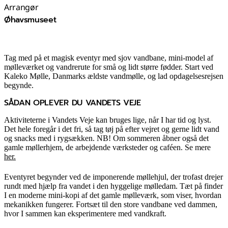
Arrangør
Øhavsmuseet
Tag med på et magisk eventyr med sjov vandbane, mini-model af
mølleværket og vandrerute for små og lidt større fødder. Start ved
Kaleko Mølle, Danmarks ældste vandmølle, og lad opdagelsesrejsen
begynde.
SÅDAN OPLEVER DU VANDETS VEJE
Aktiviteterne i Vandets Veje kan bruges lige, når I har tid og lyst.
Det hele foregår i det fri, så tag tøj på efter vejret og gerne lidt vand
og snacks med i rygsækken. NB! Om sommeren åbner også det
gamle møllerhjem, de arbejdende værksteder og caféen. Se mere
her.
Eventyret begynder ved de imponerende møllehjul, der trofast drejer
rundt med hjælp fra vandet i den hyggelige mølledam. Tæt på finder
I en moderne mini-kopi af det gamle mølleværk, som viser, hvordan
mekanikken fungerer. Fortsæt til den store vandbane ved dammen,
hvor I sammen kan eksperimentere med vandkraft.