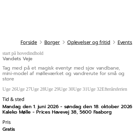
Forside
Borger
Oplevelser og fritid
Events
start på hovedindhold
Vandets Veje
senest opdateret 26. maj 2026
Tag med på et magisk eventyr med sjov vandbane,
mini-model af mølleværket og vandrerute for små og
store
Uge 26
Uge 27
Uge 28
Uge 29
Uge 30
Uge 31
Uge 32
Efterårsferien
Tid & sted
mandag den 1. juni 2026 - søndag den 18. oktober 2026
Kaleko Mølle - Prices Havevej 38, 5600 Faaborg
Pris
Gratis