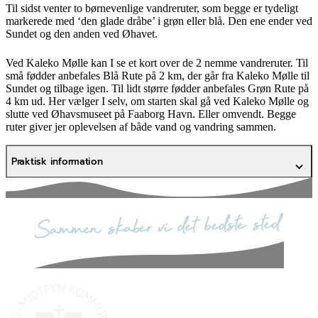
Til sidst venter to børnevenlige vandreruter, som begge er tydeligt
markerede med ‘den glade dråbe’ i grøn eller blå. Den ene ender ved
Sundet og den anden ved Øhavet.
Ved Kaleko Mølle kan I se et kort over de 2 nemme vandreruter. Til
små fødder anbefales Blå Rute på 2 km, der går fra Kaleko Mølle til
Sundet og tilbage igen. Til lidt større fødder anbefales Grøn Rute på
4 km ud. Her vælger I selv, om starten skal gå ved Kaleko Mølle og
slutte ved Øhavsmuseet på Faaborg Havn. Eller omvendt. Begge
ruter giver jer oplevelsen af både vand og vandring sammen.
Praktisk information
sammen skaber vi det bedste sted