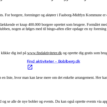
ts. For borgere, foreninger og aktører i Faaborg-Midtfyn Kommune er de
dækkende er knap 400.000 borgere oprettet som brugere. Formålet med
ben, nogen at følges med til bingo-aften eller opdage en ny forening el
u klikke dig ind på
www.findaktiviteter.dk
og oprette dig gratis som bruge
Find aktiviteter - Boblberg.dk
m en liste, hvor man kan læse mere om det enkelte arrangement. Her kan 
og se alle de nye bobler og events. Du kan også oprette events via ap