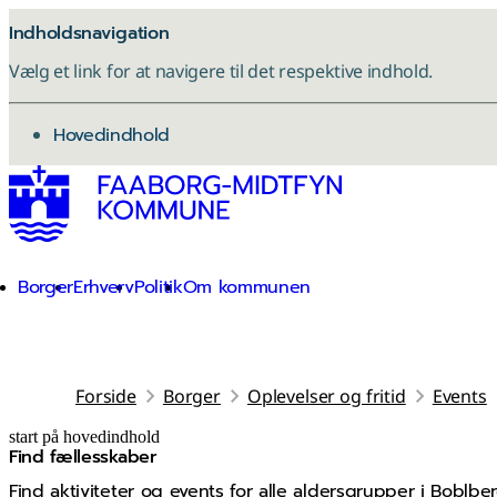
Indholdsnavigation
Vælg et link for at navigere til det respektive indhold.
gå til
Hovedindhold
Borger
Erhverv
Politik
Om kommunen
Forside
Borger
Oplevelser og fritid
Events
start på hovedindhold
Find fællesskaber
senest opdateret 5. maj 2026
Find aktiviteter og events for alle aldersgrupper i Bobl