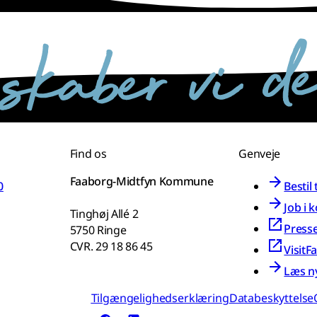
Find os
Genveje
Faaborg-Midtfyn Kommune
0
Bestil
Job i
Tinghøj Allé 2
Press
5750 Ringe
CVR. 29 18 86 45
VisitF
Læs n
Tilgængelighedserklæring
Databeskyttelse