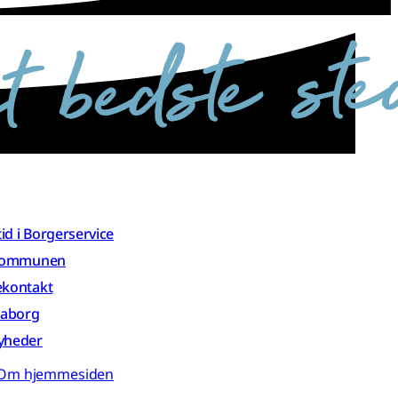
 tid i Borgerservice
 kommunen
ekontakt
aaborg
yheder
Om hjemmesiden