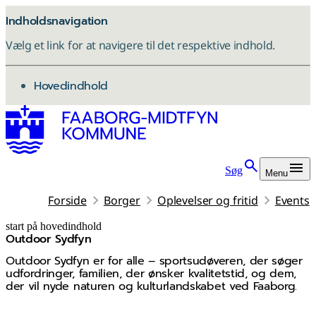
Indholdsnavigation
Vælg et link for at navigere til det respektive indhold.
gå til
Hovedindhold
Søg
Menu
Forside
Borger
Oplevelser og fritid
Events
start på hovedindhold
Outdoor Sydfyn
senest opdateret 4. maj 2026
Outdoor Sydfyn er for alle – sportsudøveren, der søger
udfordringer, familien, der ønsker kvalitetstid, og dem,
der vil nyde naturen og kulturlandskabet ved Faaborg.