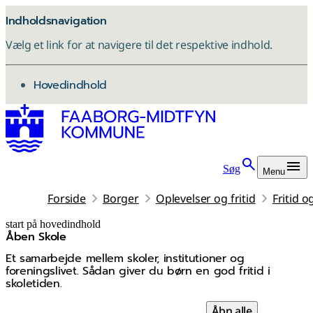
Indholdsnavigation
Vælg et link for at navigere til det respektive indhold.
gå til
Hovedindhold
Søg
Menu
Forside
Borger
Oplevelser og fritid
Fritid o
start på hovedindhold
Åben Skole
senest opdateret 26. januar 2026
Et samarbejde mellem skoler, institutioner og
foreningslivet. Sådan giver du børn en god fritid i
skoletiden.
Åbn alle