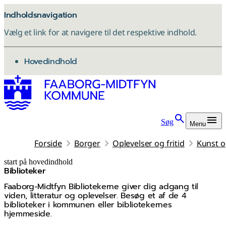
Indholdsnavigation
Vælg et link for at navigere til det respektive indhold.
gå til
Hovedindhold
Søg
Menu
Forside
Borger
Oplevelser og fritid
Kunst o
start på hovedindhold
Biblioteker
senest opdateret 5. maj 2026
Faaborg-Midtfyn Bibliotekerne giver dig adgang til
viden, litteratur og oplevelser. Besøg et af de 4
biblioteker i kommunen eller bibliotekernes
hjemmeside.