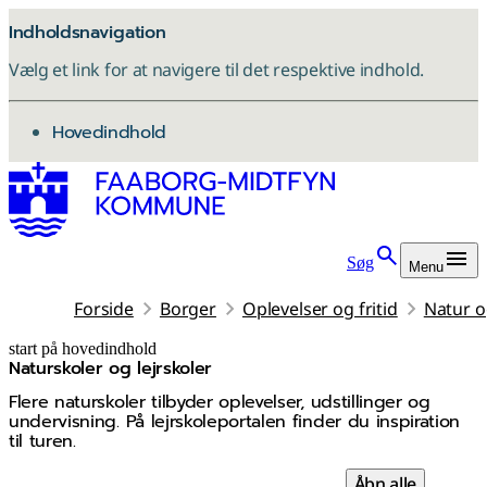
Indholdsnavigation
Vælg et link for at navigere til det respektive indhold.
gå til
Hovedindhold
Søg
Menu
Forside
Borger
Oplevelser og fritid
Natur og
start på hovedindhold
Naturskoler og lejrskoler
senest opdateret 5. maj 2026
Flere naturskoler tilbyder oplevelser, udstillinger og
undervisning. På lejrskoleportalen finder du inspiration
til turen.
Åbn alle