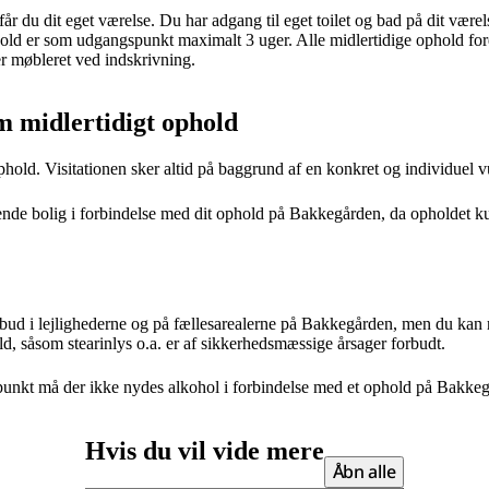
år du dit eget værelse. Du har adgang til eget toilet og bad på dit værel
hold er som udgangspunkt maximalt 3 uger. Alle midlertidige ophold fo
 møbleret ved indskrivning.
 midlertidigt ophold
t ophold. Visitationen sker altid på baggrund af en konkret og individuel
de bolig i forbindelse med dit ophold på Bakkegården, da opholdet kun
bud i lejlighederne og på fællesarealerne på Bakkegården, men du kan
ld, såsom stearinlys o.a. er af sikkerhedsmæssige årsager forbudt.
nkt må der ikke nydes alkohol i forbindelse med et ophold på Bakkeg
Hvis du vil vide mere
Åbn alle