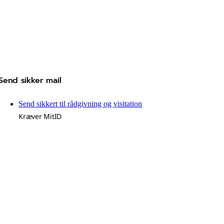
Send sikker mail
Send sikkert til rådgivning og visitation
Kræver MitID