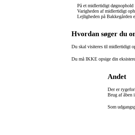
På et midlertidigt døgnophold f
Varigheden af midlertidigt op
Lejligheden på Bakkegården er
Hvordan søger du om
Du skal visiteres til midlertidig
Du må IKKE opsige din eksisteren
Andet
Der er rygefor
Brug af åben i
Som udgangspu