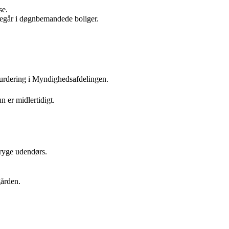
se.
regår i døgnbemandede boliger.
 vurdering i Myndighedsafdelingen.
 er midlertidigt.
 ryge udendørs.
ården.