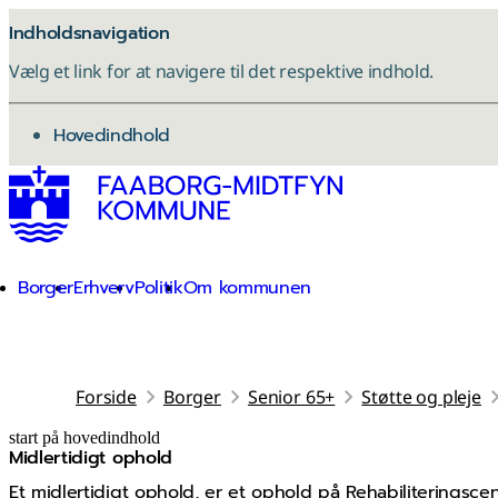
Indholdsnavigation
Vælg et link for at navigere til det respektive indhold.
gå til
Hovedindhold
Borger
Erhverv
Politik
Om kommunen
Forside
Borger
Senior 65+
Støtte og pleje
start på hovedindhold
Midlertidigt ophold
senest opdateret 5. maj 2026
Et midlertidigt ophold, er et ophold på Rehabiliteringsc