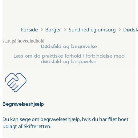
Forside
Borger
Sundhed og omsorg
Dødsf
start på hovedindhold
Dødsfald og begravelse
senest opdateret 25. januar 2026
Læs om de praktiske forhold i forbindelse med
dødsfald og begravelse.
Begravelseshjælp
Du kan søge om begravelseshjælp, hvis du har fået boet
udlagt af Skifteretten.